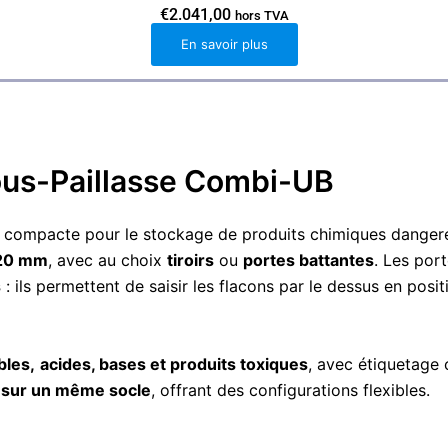
€
2.041,00
hors TVA
En savoir plus
ous-Paillasse Combi-UB
et compacte pour le stockage de produits chimiques danger
720 mm
, avec au choix
tiroirs
ou
portes battantes
. Les por
s
: ils permettent de saisir les flacons par le dessus en posit
bles,
acides, bases et produits toxiques
, avec étiquetage 
sur un même socle
, offrant des configurations flexibles.