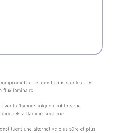
Techn
Fonct
Matér
Dimen
Charge
 compromettre les conditions stériles. Les
flux laminaire.
activer la flamme uniquement lorsque
aditionnels à flamme continue.
onstituent une alternative plus sûre et plus