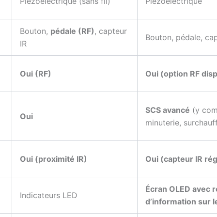
Piézoélectrique (sans fil)
Piézoélectrique
Bouton,
pédale (RF)
, capteur
Bouton, pédale, cap
IR
Oui (RF)
Oui (option RF dis
SCS avancé
(y com
Oui
minuterie, surchauf
)
Oui (proximité IR)
Oui (capteur IR rég
Écran OLED avec r
Indicateurs LED
d’information sur l