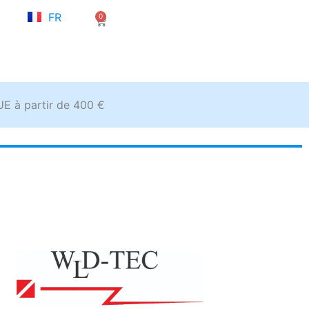
NL
FR
0
EN
Panier
’UE à partir de 400 €