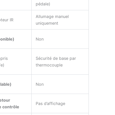
pédale)
Allumage manuel
teur IR
uniquement
ponible)
Non
pris
Sécurité de base par
fe)
thermocouple
lable)
Non
etour
Pas d’affichage
e contrôle