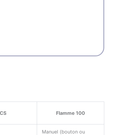
Diamè
Tempé
Temps
Temps
Angle
SCS
Flamme 100
Manuel (bouton ou