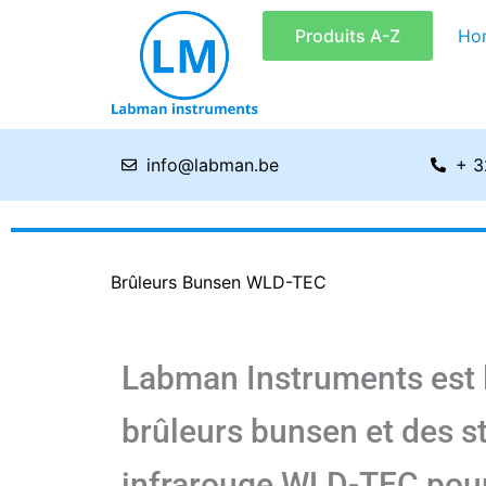
Aller
Produits A-Z
Ho
au
contenu
info@labman.be
+ 3
Brûleurs Bunsen WLD-TEC
Labman Instruments est le
brûleurs bunsen et des st
infrarouge WLD-TEC pour