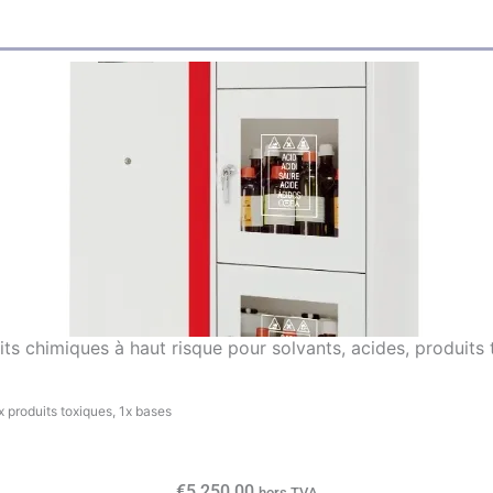
ts chimiques à haut risque pour solvants, acides, produi
 produits toxiques, 1x bases
€
5.250,00
hors TVA