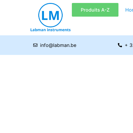
Aller
Produits A-Z
Ho
au
contenu
info@labman.be
+ 3