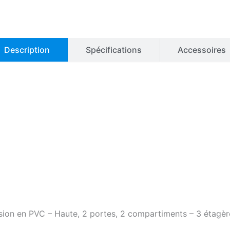
bases
en
PVC,
Exacta
EO105PVC
Description
Spécifications
Accessoires
osion en PVC – Haute, 2 portes, 2 compartiments – 3 étagè