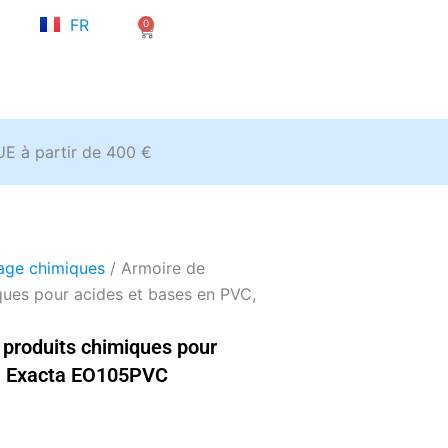
NL
FR
0
EN
Panier
’UE à partir de 400 €
age chimiques
/ Armoire de
ques pour acides et bases en PVC,
 produits chimiques pour
C, Exacta EO105PVC