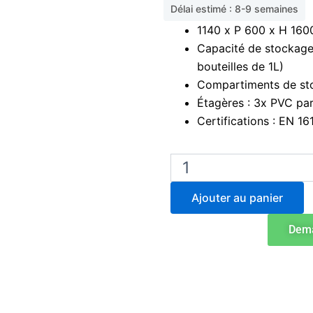
Délai estimé : 8-9 semaines
1140 x P 600 x H 16
Capacité de stockage 
bouteilles de 1L)
Compartiments de sto
Étagères : 3x PVC pa
Certifications : EN 1
quantité
de
Armoire
Ajouter au panier
de
stockage
Dema
de
produits
chimiques
pour
acides
et