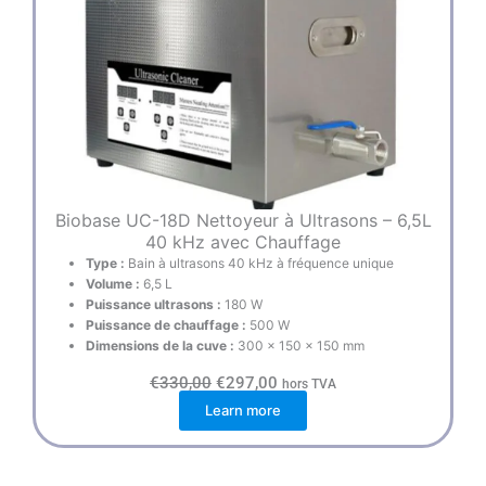
Biobase UC-18D Nettoyeur à Ultrasons – 6,5L
40 kHz avec Chauffage
Type :
Bain à ultrasons 40 kHz à fréquence unique
Volume :
6,5 L
Puissance ultrasons :
180 W
Puissance de chauffage :
500 W
Dimensions de la cuve :
300 × 150 × 150 mm
L
L
€
330,00
€
297,00
hors TVA
e
e
Learn more
p
p
r
r
i
i
x
x
i
a