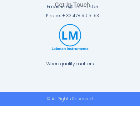
Get In Touch
Email: info@labman.be
Phone: + 32 478 90 51 93
When quality matters
© All Rights Reserved.