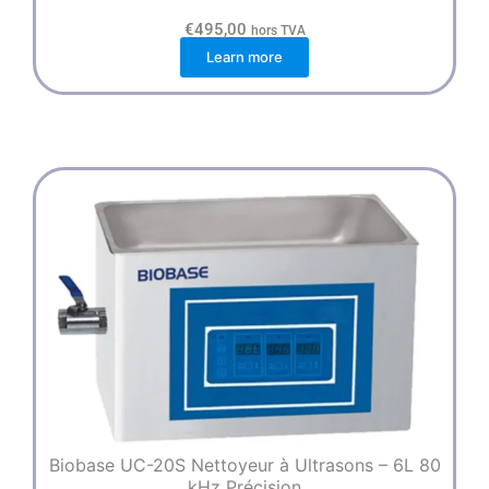
€
495,00
hors TVA
Learn more
Biobase UC-20S Nettoyeur à Ultrasons – 6L 80
kHz Précision