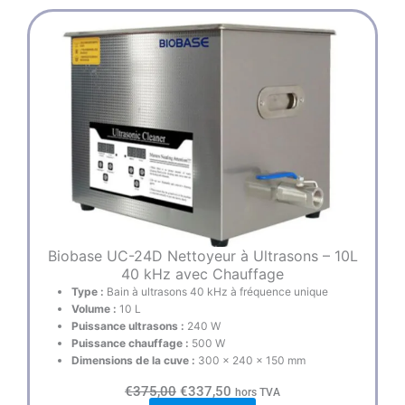
Biobase UC-24D Nettoyeur à Ultrasons – 10L
40 kHz avec Chauffage
Type :
Bain à ultrasons 40 kHz à fréquence unique
Volume :
10 L
Puissance ultrasons :
240 W
Puissance chauffage :
500 W
Dimensions de la cuve :
300 × 240 × 150 mm
L
L
€
375,00
€
337,50
hors TVA
e
e