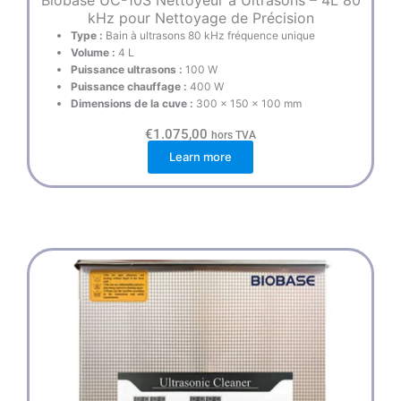
Biobase UC-10S Nettoyeur à Ultrasons – 4L 80
kHz pour Nettoyage de Précision
Type :
Bain à ultrasons 80 kHz fréquence unique
Volume :
4 L
Puissance ultrasons :
100 W
Puissance chauffage :
400 W
Dimensions de la cuve :
300 × 150 × 100 mm
€
1.075,00
hors TVA
Learn more