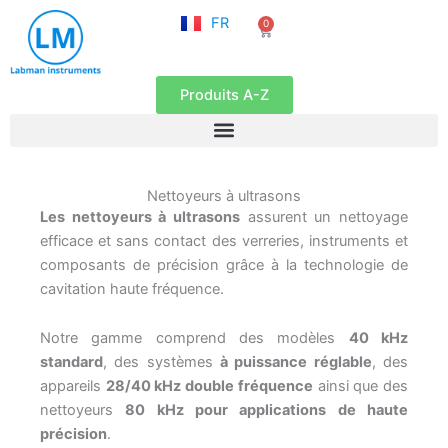
NL
Aller
FR
0
EN
Panier
au
contenu
Produits A-Z
Nettoyeurs à ultrasons
Les nettoyeurs à ultrasons
assurent un nettoyage
efficace et sans contact des verreries, instruments et
composants de précision grâce à la technologie de
cavitation haute fréquence.
Notre gamme comprend des modèles
40 kHz
standard
, des systèmes
à puissance réglable
, des
appareils
28/40 kHz double fréquence
ainsi que des
nettoyeurs
80 kHz pour applications de haute
précision
.