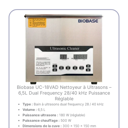
n
c
i
t
t
u
i
e
a
l
l
e
é
s
t
t
a
i
:
t
€
2
:
9
€
7
3
,
3
0
0
0
,
.
0
0
.
Biobase UC-18VAD Nettoyeur à Ultrasons –
6,5L Dual Frequency 28/40 kHz Puissance
Réglable
Type :
Bain à ultrasons dual frequency 28 / 40 kHz
Volume :
6,5 L
Puissance ultrasons :
180 W (réglable)
Puissance chauffage :
500 W
Dimensions de la cuve :
300 × 150 × 150 mm