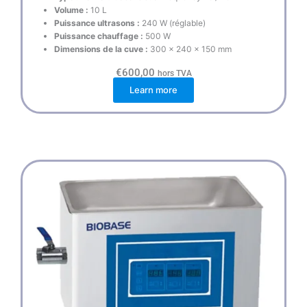
Volume :
10 L
Puissance ultrasons :
240 W (réglable)
Puissance chauffage :
500 W
Dimensions de la cuve :
300 × 240 × 150 mm
€
600,00
hors TVA
Learn more