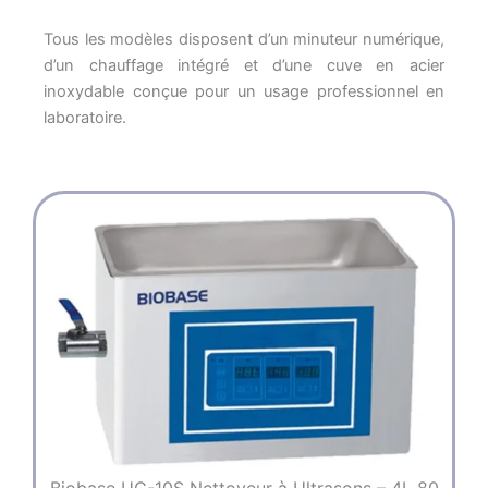
Tous les modèles disposent d’un minuteur numérique,
d’un chauffage intégré et d’une cuve en acier
inoxydable conçue pour un usage professionnel en
laboratoire.
Page
Page