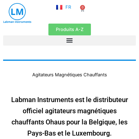
NL
Aller
FR
0
EN
Panier
au
contenu
Produits A-Z
Agitateurs Magnétiques Chauffants
Labman Instruments est le distributeur
officiel agitateurs magnétiques
chauffants Ohaus pour la Belgique, les
Pays-Bas et le Luxembourg.