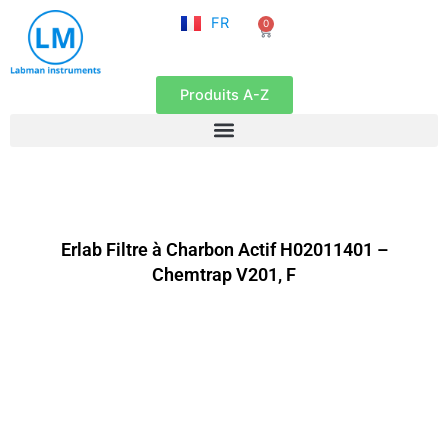
NL
Aller
FR
0
EN
Panier
au
contenu
Produits A-Z
Erlab Filtre à Charbon Actif H02011401 –
Chemtrap V201, F