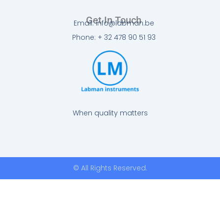
Get In Touch
Email: info@labman.be
Phone: + 32 478 90 51 93
When quality matters
© All Rights Reserved.