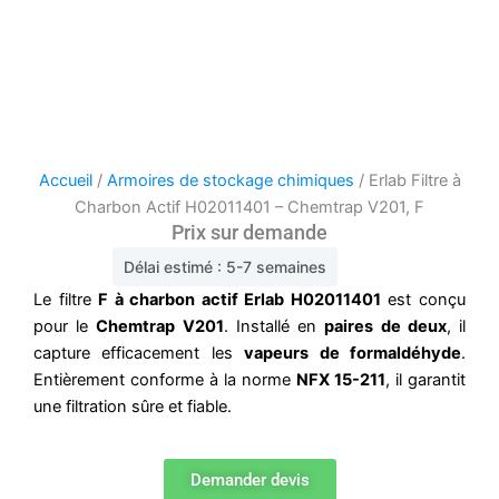
Accueil
/
Armoires de stockage chimiques
/ Erlab Filtre à
Charbon Actif H02011401 – Chemtrap V201, F
Prix sur demande
Délai estimé : 5-7 semaines
Le filtre
F à charbon actif Erlab H02011401
est conçu
pour le
Chemtrap V201
. Installé en
paires de deux
, il
capture efficacement les
vapeurs de formaldéhyde
.
Entièrement conforme à la norme
NFX 15-211
, il garantit
une filtration sûre et fiable.
Demander devis