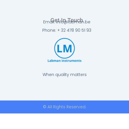
Get In Touch
Email: info@labman.be
Phone: + 32 478 90 51 93
When quality matters
© All Rights Reserved.