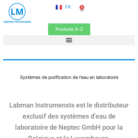
NL
Aller
FR
0
EN
Panier
au
contenu
Produits A-Z
Systèmes de purification de l'eau en laboratoire
Labman Instrumensts est le distributeur
exclusif des systèmes d’eau de
laboratoire de Neptec GmbH pour la