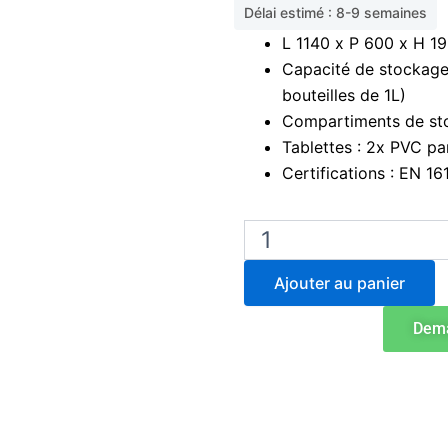
Délai estimé : 8-9 semaines
L 1140 x P 600 x H 
Capacité de stockage 
bouteilles de 1L)
Compartiments de sto
Tablettes : 2x PVC p
Certifications : EN 1
quantité
de
Armoire
Ajouter au panier
de
stockage
Dema
de
produits
chimiques
pour
acides
et