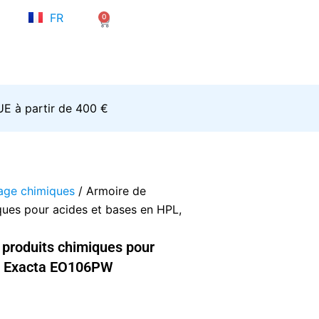
NL
FR
0
EN
Panier
’UE à partir de 400 €
age chimiques
/ Armoire de
ques pour acides et bases en HPL,
 produits chimiques pour
L, Exacta EO106PW