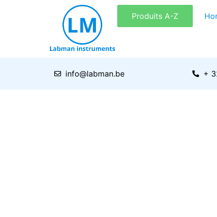
Aller
Produits A-Z
Ho
au
contenu
info@labman.be
+ 3