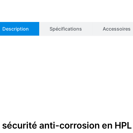
bases
en
HPL,
Exacta
EO106PW
Description
Spécifications
Accessoires
sécurité anti-corrosion en HPL 