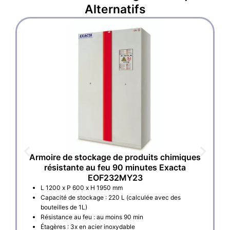
Alternatifs
Armoire de stockage de produits chimiques
E
résistante au feu 90 minutes Exacta
EOF232MY23
L 1200 x P 600 x H 1950 mm
Capacité de stockage : 220 L (calculée avec des
bouteilles de 1L)
Résistance au feu : au moins 90 min
Étagères : 3x en acier inoxydable