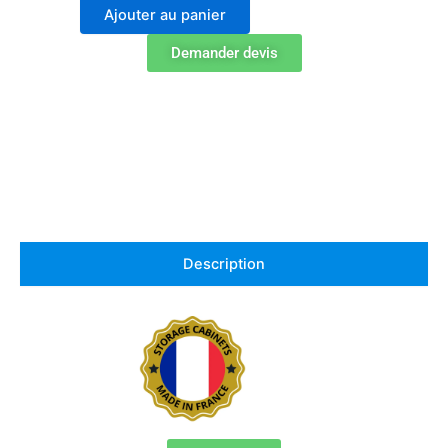
Trionyx
Ajouter au panier
3033UE
armoire
Demander devis
de
sécurité
Type
30
–
EN
14470-
1
Description