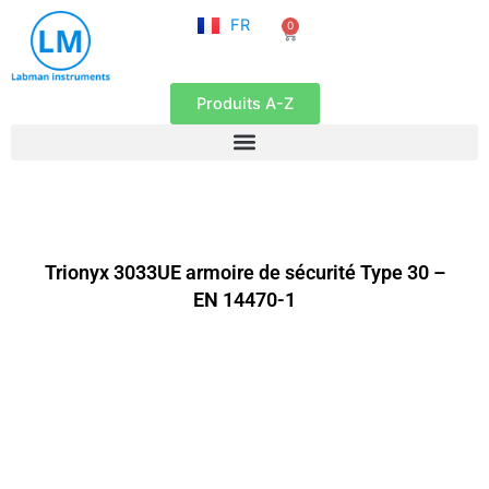
NL
Aller
FR
0
EN
Panier
au
contenu
Produits A-Z
Trionyx 3033UE armoire de sécurité Type 30 –
EN 14470-1