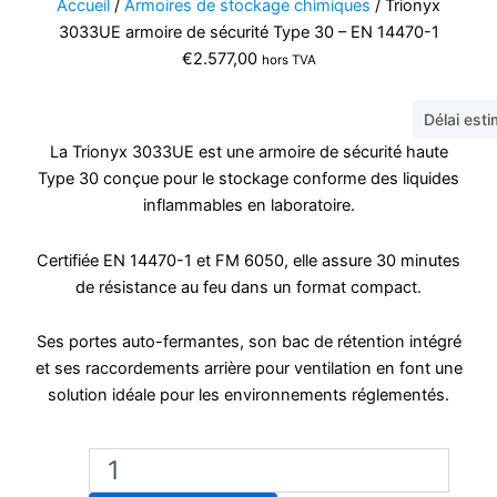
Accueil
/
Armoires de stockage chimiques
/ Trionyx
3033UE armoire de sécurité Type 30 – EN 14470-1
€
2.577,00
hors TVA
Délai est
La Trionyx 3033UE est une armoire de sécurité haute
Type 30 conçue pour le stockage conforme des liquides
inflammables en laboratoire.
Certifiée EN 14470-1 et FM 6050, elle assure 30 minutes
de résistance au feu dans un format compact.
Ses portes auto-fermantes, son bac de rétention intégré
et ses raccordements arrière pour ventilation en font une
solution idéale pour les environnements réglementés.
quantité
de