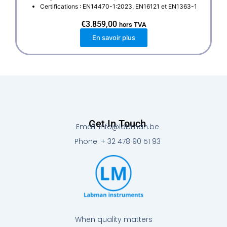
Certifications : EN14470-1:2023, EN16121 et EN1363-1
€
3.859,00
hors TVA
En savoir plus
Get In Touch
Email: info@labman.be
Phone: + 32 478 90 51 93
When quality matters