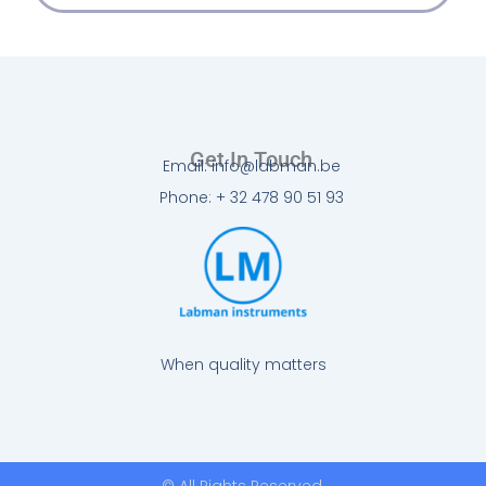
Get In Touch
Email: info@labman.be
Phone: + 32 478 90 51 93
When quality matters