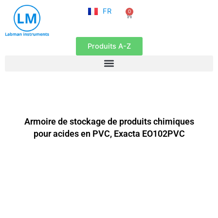
NL
Aller
FR
0
EN
Panier
au
contenu
Produits A-Z
Armoire de stockage de produits chimiques
pour acides en PVC, Exacta EO102PVC