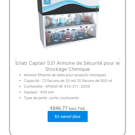
Erlab Captair 531 Armoire de Sécurité pour le
E
Stockage Chimique
Armoire filtrante de table pour produits chimiques
Capacité : 72 flacons de 20 ml/ 10 flacons de 500 ml
Conformité : AFNOR NF X15-211 : 2009
Hauteur : 406 mm
Type de porte : porte coulissante
€
846,77
hors TVA
En savoir plus