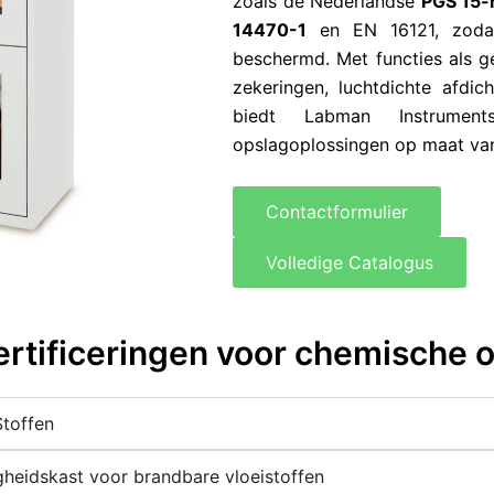
zoals de Nederlandse
PGS 15-r
14470-1
en EN 16121, zodat
beschermd. Met functies als g
zekeringen, luchtdichte afdich
biedt Labman Instrument
opslagoplossingen op maat va
Contactformulier
Volledige Catalogus
ertificeringen voor chemische 
Stoffen
heidskast voor brandbare vloeistoffen