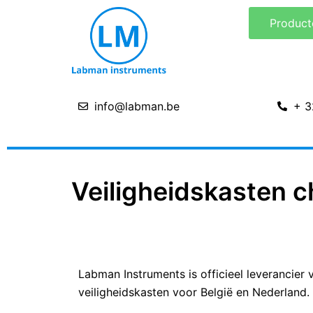
Ga
Product
naar
de
inhoud
info@labman.be
+ 3
Veiligheidskasten c
Labman Instruments is officieel leverancier
veiligheidskasten voor België en Nederland.