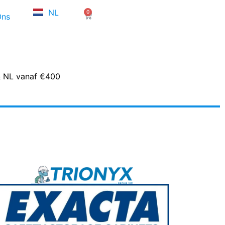
FR
NL
0
EN
Winkelwagen
Ons
& NL vanaf €400