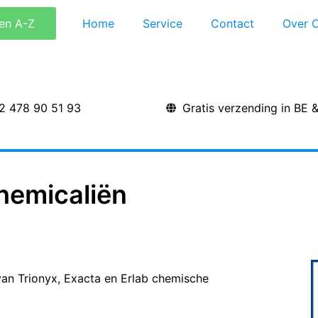
en A-Z
Home
Service
Contact
Over 
2 478 90 51 93
Gratis verzending in BE 
hemicaliën
 van Trionyx, Exacta en Erlab chemische