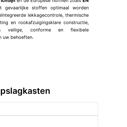
ichtlijn
en de Europese normen zoals
EN
 gevaarlijke stoffen optimaal worden
eïntegreerde lekkagecontrole, thermische
ting en rookafzuigingsklare constructie,
s veilige, conforme en flexibele
n uw behoeften.
opslagkasten