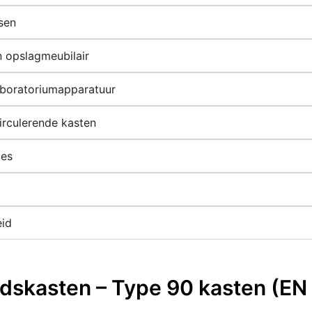
sen
n opslagmeubilair
laboratoriumapparatuur
circulerende kasten
des
eid
dskasten – Type 90 kasten (EN