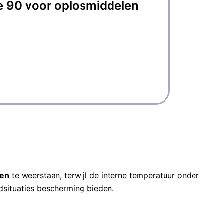
 90 voor oplosmiddelen
E
Afmet
Opslag
90 mi
3 ret
Certi
ten
te weerstaan, terwijl de interne temperatuur onder
ndsituaties bescherming bieden.