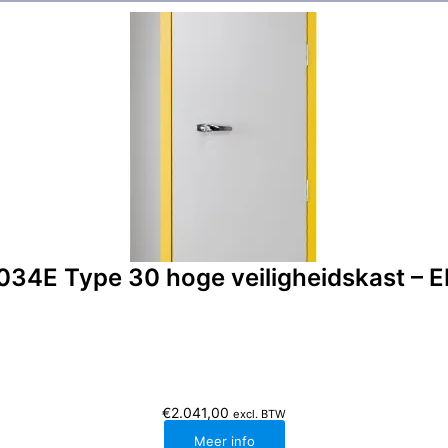
034E Type 30 hoge veiligheidskast – 
€
2.041,00
excl. BTW
Meer info