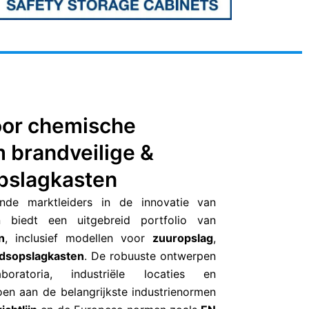
oor chemische
m brandveilige &
opslagkasten
nde marktleiders in de innovatie van
biedt een uitgebreid portfolio van
n
, inclusief modellen voor
zuuropslag
,
idsopslagkasten
. De robuuste ontwerpen
ratoria, industriële locaties en
en aan de belangrijkste industrienormen