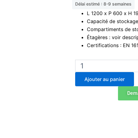
Délai estimé : 8-9 semaines
L 1200 x P 600 x H 
Capacité de stockage
Compartiments de stoc
Étagères : voir descri
Certifications : EN 1
quantité
de
Armoire
Ajouter au panier
de
stockage
Dema
de
produits
chimiques
à
haut
risque
pour
solvants