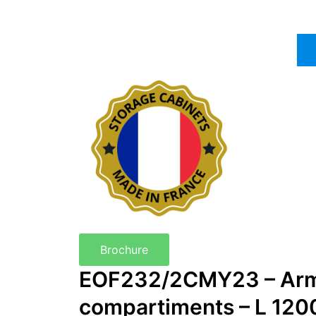
Brochure
EOF232/2CMY23 – Armoi
compartiments – L 120