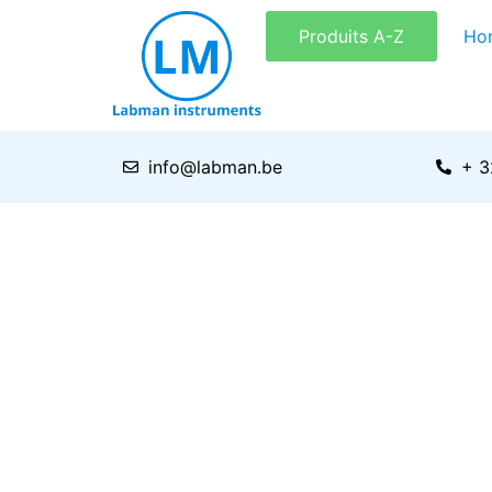
Aller
Produits A-Z
Ho
au
contenu
info@labman.be
+ 3