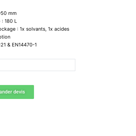
1950 mm
 : 180 L
kage : 1x solvants, 1x acides
ption
6121 & EN14470-1
nder devis