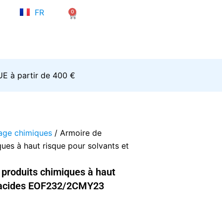
NL
FR
0
EN
Panier
’UE à partir de 400 €
age chimiques
/ Armoire de
ues à haut risque pour solvants et
 produits chimiques à haut
t acides EOF232/2CMY23