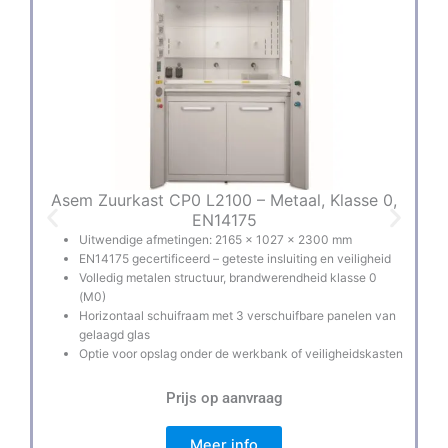
Asem Zuurkast CP0 L2100 – Metaal, Klasse 0,
A
EN14175
Uitwendige afmetingen: 2165 × 1027 × 2300 mm
EN14175 gecertificeerd – geteste insluiting en veiligheid
Volledig metalen structuur, brandwerendheid klasse 0
(M0)
Horizontaal schuifraam met 3 verschuifbare panelen van
gelaagd glas
Optie voor opslag onder de werkbank of veiligheidskasten
Prijs op aanvraag
Meer info