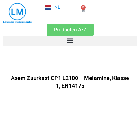
FR
Ga
NL
0
EN
Winkelwagen
naar
de
inhoud
Producten A-Z
Asem Zuurkast CP1 L2100 – Melamine, Klasse
1, EN14175