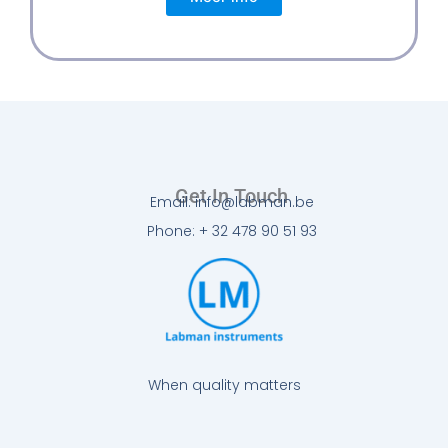
Get In Touch
Email: info@labman.be
Phone: + 32 478 90 51 93
When quality matters