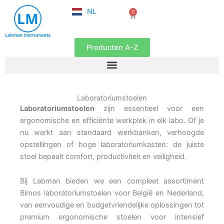
FR
Ga
NL
0
EN
Winkelwagen
naar
de
inhoud
Producten A-Z
Laboratoriumstoelen
Laboratoriumstoelen
zijn essentieel voor een
ergonomische en efficiënte werkplek in elk labo. Of je
nu werkt aan standaard werkbanken, verhoogde
opstellingen of hoge laboratoriumkasten: de juiste
stoel bepaalt comfort, productiviteit en veiligheid.
Bij Labman bieden we een compleet assortiment
Bimos laboratoriumstoelen voor België en Nederland,
van eenvoudige en budgetvriendelijke oplossingen tot
premium ergonomische stoelen voor intensief