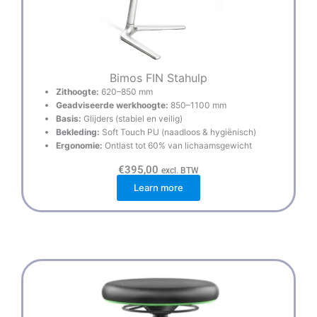
Bimos FIN Stahulp
Zithoogte:
620–850 mm
Geadviseerde werkhoogte:
850–1100 mm
Basis:
Glijders (stabiel en veilig)
Bekleding:
Soft Touch PU (naadloos & hygiënisch)
Ergonomie:
Ontlast tot 60% van lichaamsgewicht
€
395,00
excl. BTW
Learn more