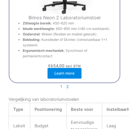
Bimos Neon 2 Laboratoriumstoel
Zithoogte bereik:
450–620 mm
Ideale werkhoogte:
650–850 mm (±80 cm werkbank)
Onderstel:
Wielen (flexibel en mobiel gebruik)
Bekleding:
Kunstleder of Skintec (verwisselbaar 1+1
systeem)
Ergonomisch mechaniek:
Synchroon of
permanentcontact
€
654,00
excl. BTW
Learn more
1
2
Vergelijking van laboratoriumstoelen
Type
Positionering
Beste voor
Instelbaar
Eenvoudige
Labsit
Budget
Laag