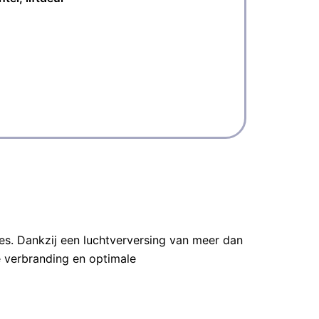
Tmax 
Keram
Binne
Opwar
1-fas
es. Dankzij een luchtverversing van meer dan
 verbranding en optimale