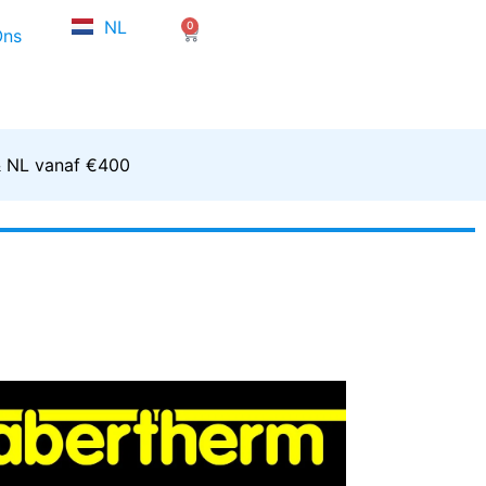
FR
NL
0
EN
Winkelwagen
Ons
& NL vanaf €400