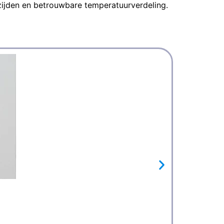
zijden en betrouwbare temperatuurverdeling.
Tmax 
9-lit
Binne
Opwar