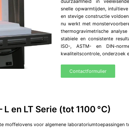
duurzaamheid in veeleisend
snelle opwarmtijden, intuïtiev
en stevige constructie voldoen
nu werkt met monstervoorberei
thermogravimetrische analyse
stabiele en consistente resul
ISO-, ASTM- en DIN-norme
kwaliteitscontrole, onderzoek e
Contactformulier
L en LT Serie (tot 1100 °C)
ste moffelovens voor algemene laboratoriumtoepassingen 