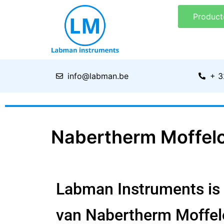
Ga
Product
naar
de
inhoud
info@labman.be
+ 3
Nabertherm Moffel
Labman Instruments is o
van
Nabertherm
Moffelo