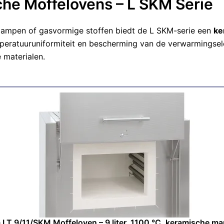
he Moffelovens – L SKM Serie
l
j
i
s
j
i
k
s
 dampen of gasvormige stoffen biedt de L SKM-serie een
ke
e
:
mperatuuruniformiteit en bescherming van de verwarmingsel
p
€
r
1
 materialen.
i
.
j
9
s
3
w
7
a
,
s
1
:
5
€
.
2
.
2
4
0
,
0
0
.
LT 9/11/SKM Moffeloven – 9 liter, 1100 °C, keramische mant