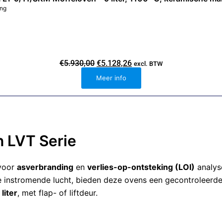
ing
O
H
€
5.930,00
€
5.128,26
excl. BTW
o
u
Meer info
r
i
s
d
p
i
r
g
o
e
n
p
k
r
e
i
n LVT Serie
l
j
i
s
j
i
k
s
 voor
asverbranding
en
verlies-op-ontsteking (LOI)
analys
e
:
instromende lucht, bieden deze ovens een gecontroleerde
p
€
r
5
 liter
, met flap- of liftdeur.
i
.
j
1
s
2
w
8