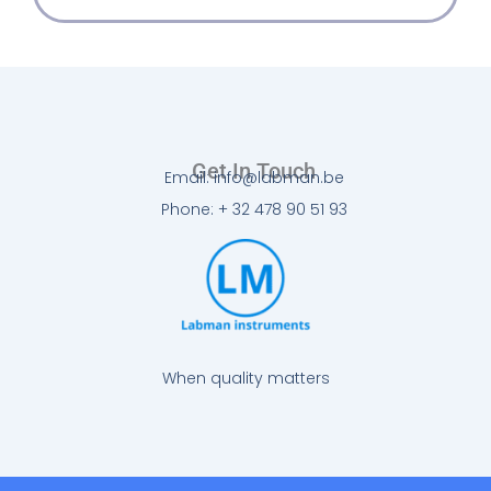
Get In Touch
Email: info@labman.be
Phone: + 32 478 90 51 93
When quality matters