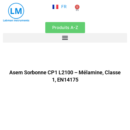
NL
Aller
FR
0
EN
Panier
au
contenu
Produits A-Z
Asem Sorbonne CP1 L2100 – Mélamine, Classe
1, EN14175