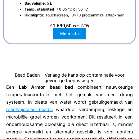
Badvolume:
5 L
Temp. stabiliteit:
±0,05 °C bij 50 °C
Highlights:
Touchscreen, 10×10 programma’s, aftapkraan
€
1.690,50
excl. BTW
Meer info
Bead Baden – Verlaag de kans op contaminatie voor
gevoelige toepassingen
Een
Lab Armor bead bad
combineert nauwkeurige
temperatuurcontrole met het gemak van een droog
systeem. In plaats van water wordt gebruikgemaakt van
roestvrijstalen beads
, waardoor verdamping, lekkage en
microbiële groei worden voorkomen. Dit resulteert in een
onderhoudsarme oplossing die direct inzetbaar is, minder
energie verbruikt en uitermate geschikt is voor continu