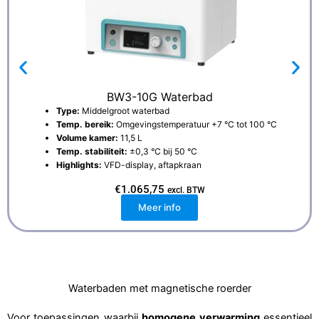
BW3-10G Waterbad
Type:
Middelgroot waterbad
Temp. bereik:
Omgevingstemperatuur +7 °C tot 100 °C
Volume kamer:
11,5 L
Temp. stabiliteit:
±0,3 °C bij 50 °C
Highlights:
VFD-display, aftapkraan
€
1.065,75
excl. BTW
Meer info
Waterbaden met magnetische roerder
Voor toepassingen waarbij
homogene verwarming
essentieel