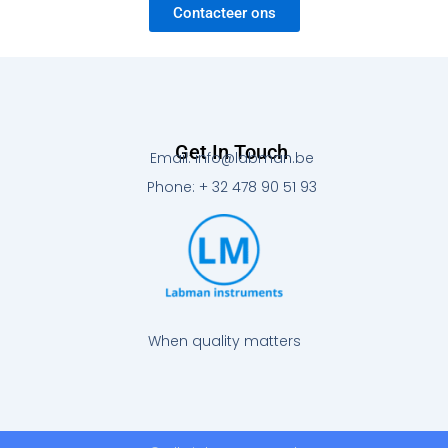
Contacteer ons
Get In Touch
Email: info@labman.be
Phone: + 32 478 90 51 93
When quality matters