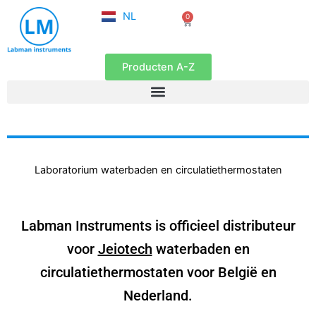
FR
Ga
NL
0
EN
Winkelwagen
naar
de
inhoud
Producten A-Z
Laboratorium waterbaden en circulatiethermostaten
Labman Instruments is officieel distributeur
voor
Jeiotech
waterbaden en
circulatiethermostaten voor België en
Nederland.