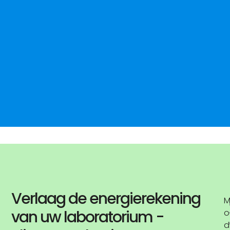
Verlaag de energierekening
van uw laboratorium -
o
d