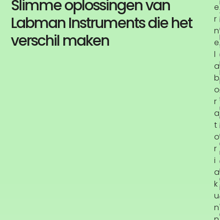
Slimme oplossingen van
e
Labman Instruments die het
r
n
verschil maken
e
l
a
b
o
r
a
t
o
r
i
a
k
u
n
n