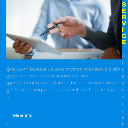
U
S
C
E
T
R
E
V
N
I
C
E
B
i
O
j
n
L
Ons team bestaat uit zeer ervaren mensen die zijn
s
a
opgeleid door onze leveranciers. We
s
b
ondersteunen onze klanten bij het vinden van de
e
m
beste oplossing voor hun specifieke toepassing.
r
a
v
n
i
I
c
n
Meer info
e
s
t
t