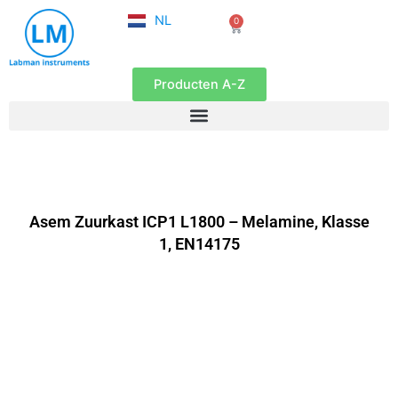
FR
Ga
NL
0
EN
Winkelwagen
naar
de
inhoud
Producten A-Z
Asem Zuurkast ICP1 L1800 – Melamine, Klasse
1, EN14175