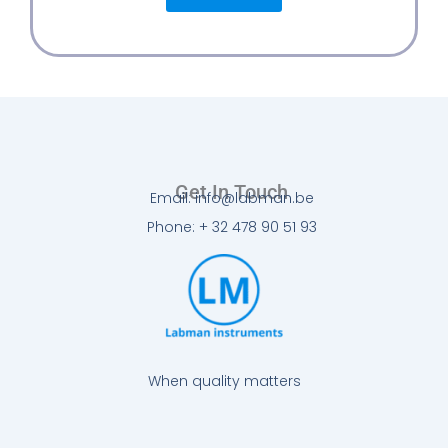
Get In Touch
Email: info@labman.be
Phone: + 32 478 90 51 93
When quality matters