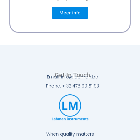
Meer info
Get In Touch
Email: info@labman.be
Phone: + 32 478 90 51 93
When quality matters