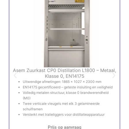
Asem Zuurkast CP0 Distillation L1800 – Metaal,
A
Klasse 0, EN14175
Uitwendige afmetingen: 1865 × 1027 × 2300 mm
EN14175 gecertificeerd – geteste insluiting en veiligheid
Volledig metalen structuur, klasse 0 brandwerendheid
(M0)
Twee verticale vleugels met elk 3 gelamineerde
schuiframen
Versterkt met tralieliggers voor distillatieapparatuur
Prijs op aanvraag