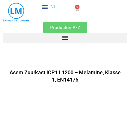
FR
Ga
NL
0
EN
Winkelwagen
naar
de
inhoud
Producten A-Z
Asem Zuurkast ICP1 L1200 – Melamine, Klasse
1, EN14175