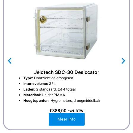
Jeiotech SDC-30 Desiccator
Type:
Doorzichtige droogkast
Intern volume:
35 L
Laden:
2 standaard, tot 4 totaal
Materiaal:
Helder PMMA
Hoogtepunten:
Hygrometers, droogmiddelbak
€
888,00
excl. BTW
Meer info