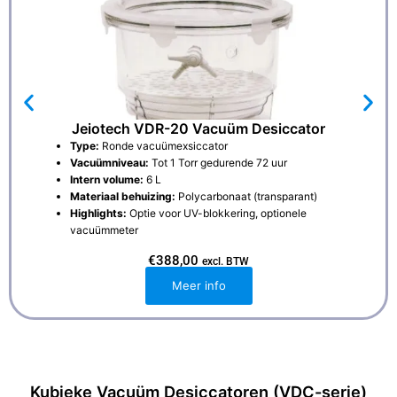
Jeiotech VDR-20 Vacuüm Desiccator
Type:
Ronde vacuümexsiccator
Vacuümniveau:
Tot 1 Torr gedurende 72 uur
Intern volume:
6 L
Materiaal behuizing:
Polycarbonaat (transparant)
Highlights:
Optie voor UV-blokkering, optionele
vacuümmeter
€
388,00
excl. BTW
Meer info
Kubieke Vacuüm Desiccatoren (VDC-serie)