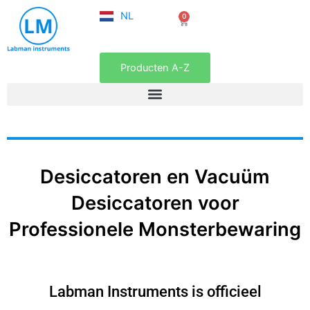
FR
Ga
NL
0
EN
Winkelwagen
naar
de
inhoud
Producten A-Z
Desiccatoren en Vacuüm
Desiccatoren voor
Professionele Monsterbewaring
Labman Instruments is officieel