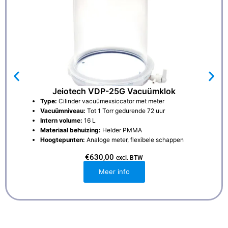
Jeiotech VDP-25G Vacuümklok
Type:
Cilinder vacuümexsiccator met meter
Vacuümniveau:
Tot 1 Torr gedurende 72 uur
Intern volume:
16 L
Materiaal behuizing:
Helder PMMA
Hoogtepunten:
Analoge meter, flexibele schappen
€
630,00
excl. BTW
Meer info