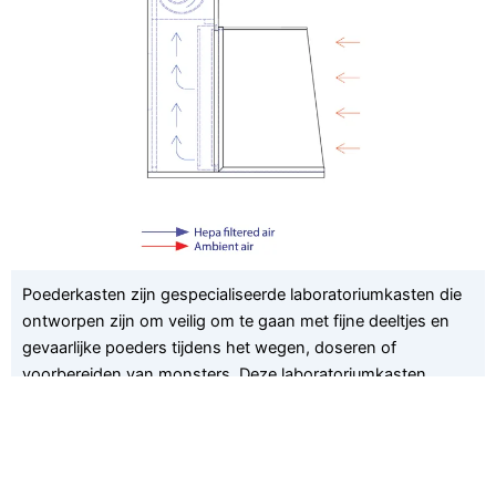
Poederkasten zijn gespecialiseerde laboratoriumkasten die
ontworpen zijn om veilig om te gaan met fijne deeltjes en
gevaarlijke poeders tijdens het wegen, doseren of
voorbereiden van monsters. Deze laboratoriumkasten
beschermen de gebruiker en de omgeving door zwevende
deeltjes weg te zuigen van de gebruiker en door
filtratiesystemen met hoge efficiëntie, zoals HEPA-filters.
Poederkasten worden vaak gebruikt in farmaceutische