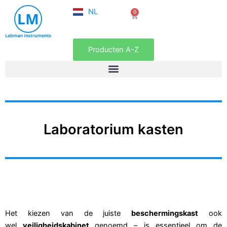
FR
Ga
NL
0
EN
Winkelwagen
naar
de
inhoud
Producten A-Z
Laboratorium kasten
Het kiezen van de juiste
beschermingskast
ook
wel
veiligheidskabinet
genoemd – is essentieel om de