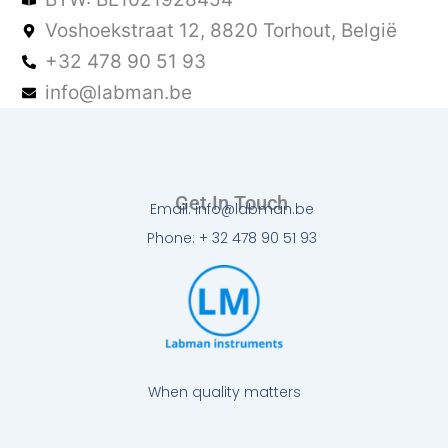
Voshoekstraat 12, 8820 Torhout, België
+32 478 90 51 93
info@labman.be
Get In Touch
Email: info@labman.be
Phone: + 32 478 90 51 93
When quality matters