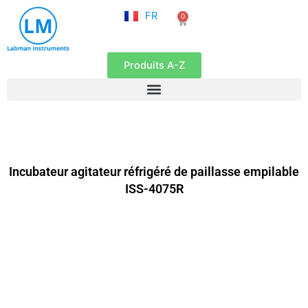
NL
Aller
FR
0
EN
Panier
au
contenu
Produits A-Z
Incubateur agitateur réfrigéré de paillasse empilable
ISS-4075R