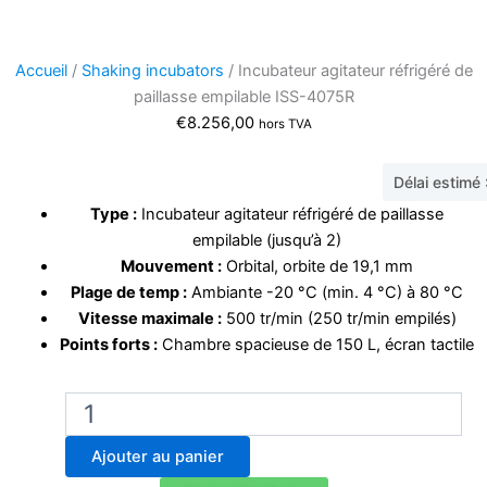
Accueil
/
Shaking incubators
/ Incubateur agitateur réfrigéré de
paillasse empilable ISS-4075R
€
8.256,00
hors TVA
Délai estimé
Type :
Incubateur agitateur réfrigéré de paillasse
empilable (jusqu’à 2)
Mouvement :
Orbital, orbite de 19,1 mm
Plage de temp :
Ambiante -20 °C (min. 4 °C) à 80 °C
Vitesse maximale :
500 tr/min (250 tr/min empilés)
Points forts :
Chambre spacieuse de 150 L, écran tactile
quantité
de
Incubateur
Ajouter au panier
agitateur