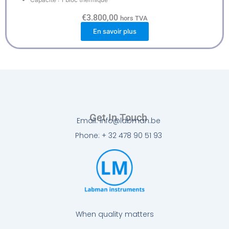
€
3.800,00
hors TVA
En savoir plus
Get In Touch
Email: info@labman.be
Phone: + 32 478 90 51 93
When quality matters