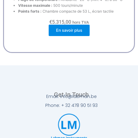
Vitesse maximale :
500 tours/minute
Points forts :
Chambre compacte de 53 L, écran tactile
€
5.315,00
hors TVA
En savoir plus
Get In Touch
Email: info@labman.be
Phone: + 32 478 90 51 93