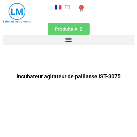
NL
Aller
FR
0
EN
Panier
au
contenu
Produits A-Z
Incubateur agitateur de paillasse IST-3075