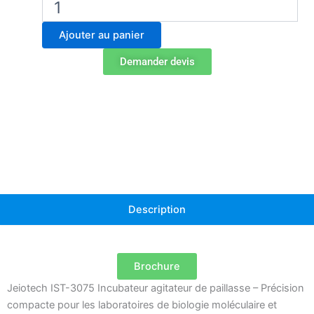
de
Incubateur
Ajouter au panier
agitateur
de
Demander devis
paillasse
IST-
3075
Description
Brochure
Jeiotech IST-3075 Incubateur agitateur de paillasse – Précision
compacte pour les laboratoires de biologie moléculaire et