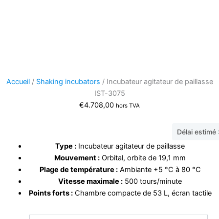
Accueil
/
Shaking incubators
/ Incubateur agitateur de paillasse
IST-3075
€
4.708,00
hors TVA
Délai estimé
Type :
Incubateur agitateur de paillasse
Mouvement :
Orbital, orbite de 19,1 mm
Plage de température :
Ambiante +5 °C à 80 °C
Vitesse maximale :
500 tours/minute
Points forts :
Chambre compacte de 53 L, écran tactile
quantité