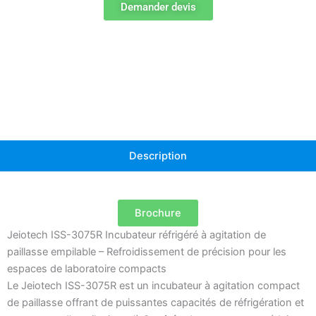
réfrigéré
Demander devis
de
paillasse
empilable
ISS-
3075R
Description
Brochure
Jeiotech ISS-3075R Incubateur réfrigéré à agitation de
paillasse empilable – Refroidissement de précision pour les
espaces de laboratoire compacts
Le Jeiotech ISS-3075R est un incubateur à agitation compact
de paillasse offrant de puissantes capacités de réfrigération et