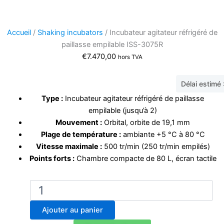
Accueil
/
Shaking incubators
/ Incubateur agitateur réfrigéré de
paillasse empilable ISS-3075R
€
7.470,00
hors TVA
Délai estimé
Type :
Incubateur agitateur réfrigéré de paillasse
empilable (jusqu’à 2)
Mouvement :
Orbital, orbite de 19,1 mm
Plage de température :
ambiante +5 °C à 80 °C
Vitesse maximale :
500 tr/min (250 tr/min empilés)
Points forts :
Chambre compacte de 80 L, écran tactile
quantité
de
Incubateur
Ajouter au panier
agitateur