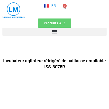
NL
Aller
FR
0
EN
Panier
au
contenu
Produits A-Z
Incubateur agitateur réfrigéré de paillasse empilable
ISS-3075R