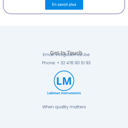
En savoir plus
Get In Touch
Email: info@labman.be
Phone: + 32 478 90 51 93
When quality matters