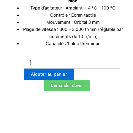
bloc
Type d’agitateur : Ambiant + 4 °C – 100 °C
Contrôle : Écran tactile
Mouvement : Orbital 3 mm
Plage de vitesse : 300 – 3 000 tr/min (réglable par
incréments de 10 tr/min)
Capacité : 1 bloc thermique
quantité
de
Agitateur
Ajouter au panier
thermique
Ohaus
Demander devis
ISTHBLHTS