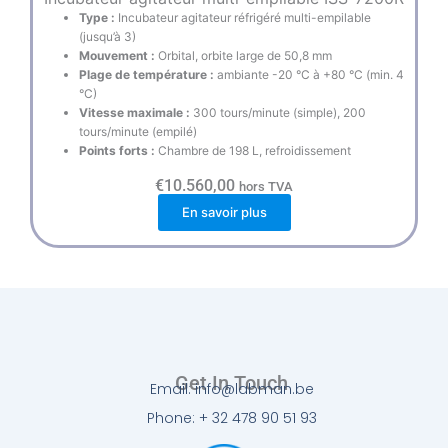
Type :
Incubateur agitateur réfrigéré multi-empilable
(jusqu’à 3)
Mouvement :
Orbital, orbite large de 50,8 mm
Plage de température :
ambiante -20 °C à +80 °C (min. 4
°C)
Vitesse maximale :
300 tours/minute (simple), 200
tours/minute (empilé)
Points forts :
Chambre de 198 L, refroidissement
€
10.560,00
hors TVA
En savoir plus
Get In Touch
Email: info@labman.be
Phone: + 32 478 90 51 93