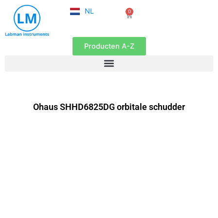
FR
Ga
NL
0
EN
Winkelwagen
naar
de
inhoud
Producten A-Z
Ohaus SHHD6825DG orbitale schudder