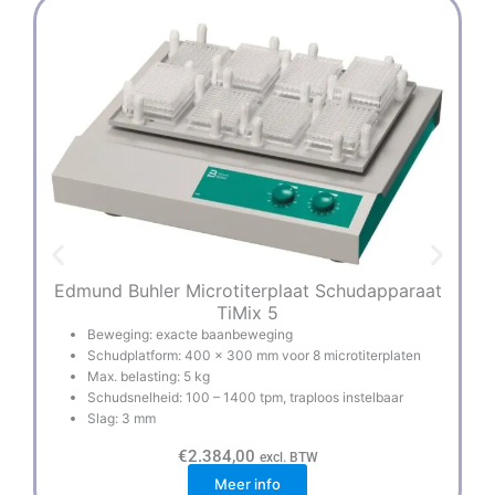
Edmund Buhler Microtiterplaat Schudapparaat
TiMix 5
Beweging: exacte baanbeweging
Schudplatform: 400 x 300 mm voor 8 microtiterplaten
Max. belasting: 5 kg
Schudsnelheid: 100 – 1400 tpm, traploos instelbaar
Slag: 3 mm
€
2.384,00
excl. BTW
Meer info