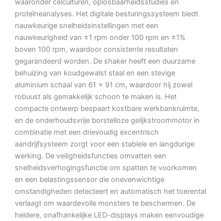
waaronder celculturen, oplosbaarheidsstudies en
proteïneanalyses.
Het digitale besturingssysteem biedt
nauwkeurige snelheidsinstellingen met een
nauwkeurigheid van ±1 rpm onder 100 rpm en ±1%
boven 100 rpm, waardoor consistente resultaten
gegarandeerd worden.
De shaker heeft een duurzame
behuizing van koudgewalst staal en een stevige
aluminium schaal van 61 x 91 cm, waardoor hij zowel
robuust als gemakkelijk schoon te maken is.
Het
compacte ontwerp bespaart kostbare werkbankruimte,
en de onderhoudsvrije borstelloze gelijkstroommotor in
combinatie met een drievoudig excentrisch
aandrijfsysteem zorgt voor een stabiele en langdurige
werking.
De veiligheidsfuncties omvatten een
snelheidsverhogingsfunctie om spatten te voorkomen
en een belastingssensor die onevenwichtige
omstandigheden detecteert en automatisch het toerental
verlaagt om waardevolle monsters te beschermen.
De
heldere, onafhankelijke LED-displays maken eenvoudige