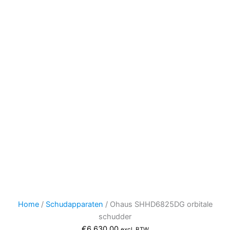
Home
/
Schudapparaten
/ Ohaus SHHD6825DG orbitale
schudder
€
6.630,00
excl. BTW