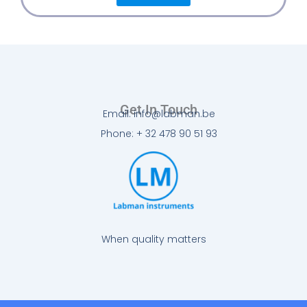
Get In Touch
Email: info@labman.be
Phone: + 32 478 90 51 93
When quality matters