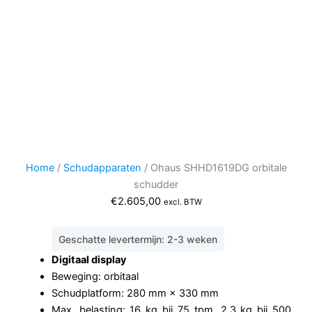
Home
/
Schudapparaten
/ Ohaus SHHD1619DG orbitale
schudder
€
2.605,00
excl. BTW
Geschatte levertermijn: 2-3 weken
Digitaal display
Beweging: orbitaal
Schudplatform: 280 mm × 330 mm
Max. belasting: 16 kg bij 75 tpm, 2,3 kg bij 500