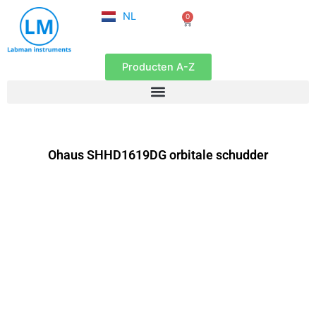
FR
Ga
NL
0
EN
Winkelwagen
naar
de
inhoud
Producten A-Z
Ohaus SHHD1619DG orbitale schudder