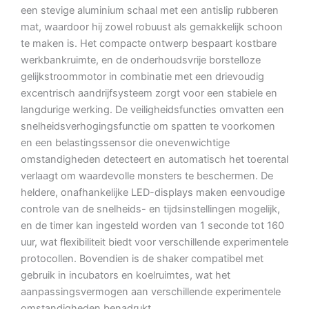
een stevige aluminium schaal met een antislip rubberen
mat, waardoor hij zowel robuust als gemakkelijk schoon
te maken is.
Het compacte ontwerp bespaart kostbare
werkbankruimte, en de onderhoudsvrije borstelloze
gelijkstroommotor in combinatie met een drievoudig
excentrisch aandrijfsysteem zorgt voor een stabiele en
langdurige werking.
De veiligheidsfuncties omvatten een
snelheidsverhogingsfunctie om spatten te voorkomen
en een belastingssensor die onevenwichtige
omstandigheden detecteert en automatisch het toerental
verlaagt om waardevolle monsters te beschermen.
De
heldere, onafhankelijke LED-displays maken eenvoudige
controle van de snelheids- en tijdsinstellingen mogelijk,
en de timer kan ingesteld worden van 1 seconde tot 160
uur, wat flexibiliteit biedt voor verschillende experimentele
protocollen.
Bovendien is de shaker compatibel met
gebruik in incubators en koelruimtes, wat het
aanpassingsvermogen aan verschillende experimentele
omstandigheden benadrukt.