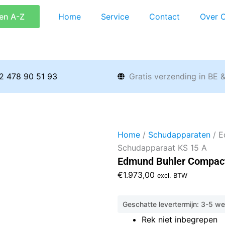
en A-Z
Home
Service
Contact
Over 
2 478 90 51 93
Gratis verzending in BE 
Home
/
Schudapparaten
/ E
Schudapparaat KS 15 A
Edmund Buhler Compact
€
1.973,00
excl. BTW
Geschatte levertermijn: 3-5 w
Rek niet inbegrepen