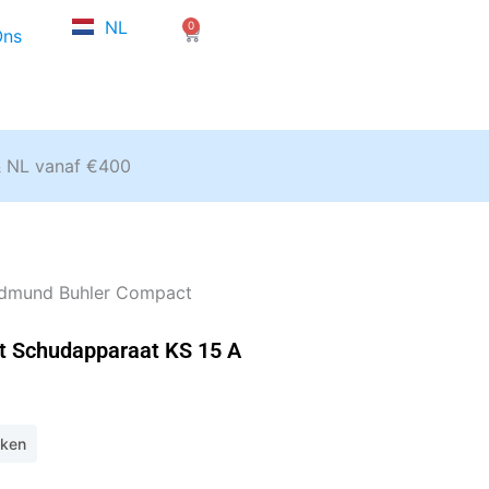
FR
NL
0
EN
Winkelwagen
Ons
& NL vanaf €400
dmund Buhler Compact
 Schudapparaat KS 15 A
eken