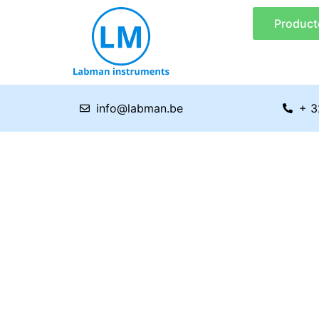
Ga
Product
naar
de
inhoud
info@labman.be
+ 3