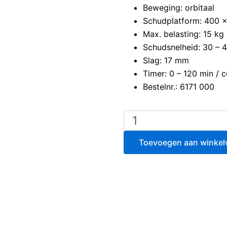
Beweging: orbitaal
Schudplatform: 400 
Max. belasting: 15 kg
Schudsnelheid: 30 – 4
Slag: 17 mm
Timer: 0 – 120 min / c
Bestelnr.: 6171 000
Edmund
Buhler
Compact
Toevoegen aan winke
Schudapparaat
KS
15
A
aantal