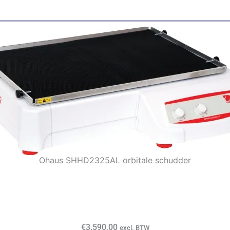
Ohaus SHHD2325AL orbitale schudder
€
3.590,00
excl. BTW