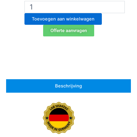
Edmund
Buhler
Schudapparaat
Toevoegen aan winkelwagen
SM
30
Offerte aanvragen
A
control
aantal
Beschrijving