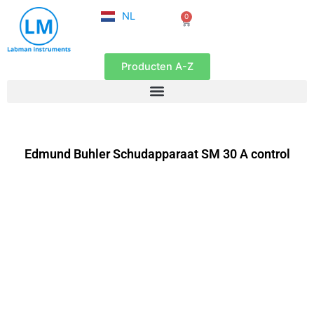
FR
Ga
NL
0
EN
Winkelwagen
naar
de
inhoud
Producten A-Z
Edmund Buhler Schudapparaat SM 30 A control