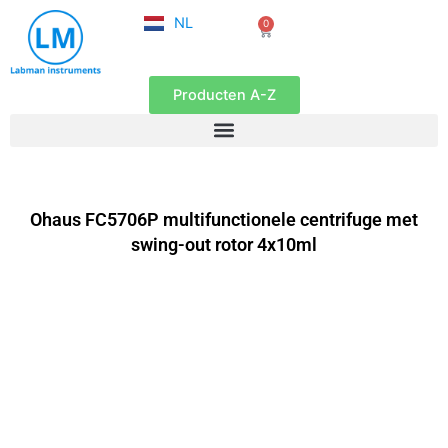
FR
Ga
NL
0
EN
Winkelwagen
naar
de
inhoud
Producten A-Z
Ohaus FC5706P multifunctionele centrifuge met
swing-out rotor 4x10ml