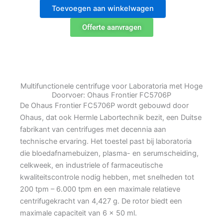
multifunctionele
Toevoegen aan winkelwagen
centrifuge
met
Offerte aanvragen
swing-
out
rotor
4x10ml
aantal
Multifunctionele centrifuge voor Laboratoria met Hoge
Doorvoer: Ohaus Frontier FC5706P
De Ohaus Frontier FC5706P wordt gebouwd door
Ohaus, dat ook Hermle Labortechnik bezit, een Duitse
fabrikant van centrifuges met decennia aan
technische ervaring. Het toestel past bij laboratoria
die bloedafnamebuizen, plasma- en serumscheiding,
celkweek, en industriele of farmaceutische
kwaliteitscontrole nodig hebben, met snelheden tot
200 tpm – 6.000 tpm en een maximale relatieve
centrifugekracht van 4,427 g. De rotor biedt een
maximale capaciteit van 6 x 50 ml.