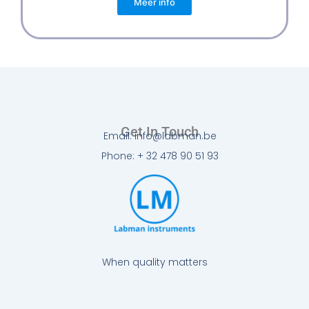
Meer info
Get In Touch
Email: info@labman.be
Phone: + 32 478 90 51 93
When quality matters