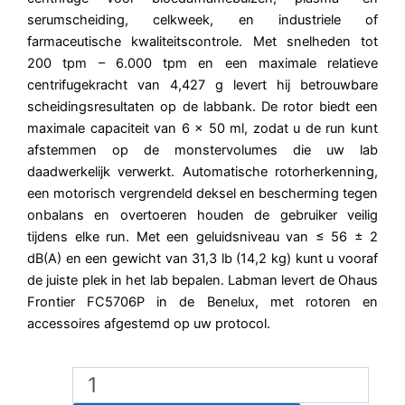
serumscheiding, celkweek, en industriele of
farmaceutische kwaliteitscontrole. Met snelheden tot
200 tpm – 6.000 tpm en een maximale relatieve
centrifugekracht van 4,427 g levert hij betrouwbare
scheidingsresultaten op de labbank. De rotor biedt een
maximale capaciteit van 6 x 50 ml, zodat u de run kunt
afstemmen op de monstervolumes die uw lab
daadwerkelijk verwerkt. Automatische rotorherkenning,
een motorisch vergrendeld deksel en bescherming tegen
onbalans en overtoeren houden de gebruiker veilig
tijdens elke run. Met een geluidsniveau van ≤ 56 ± 2
dB(A) en een gewicht van 31,3 lb (14,2 kg) kunt u vooraf
de juiste plek in het lab bepalen. Labman levert de Ohaus
Frontier FC5706P in de Benelux, met rotoren en
accessoires afgestemd op uw protocol.
Ohaus
FC5706P