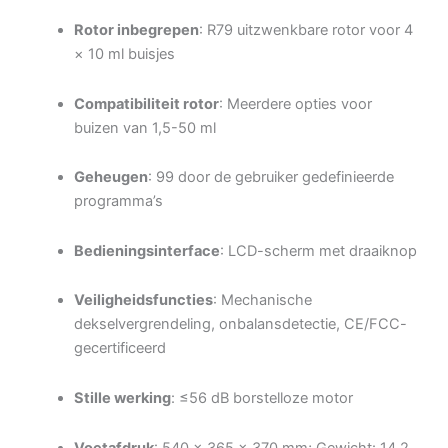
Rotor inbegrepen
: R79 uitzwenkbare rotor voor 4
× 10 ml buisjes
Compatibiliteit rotor
: Meerdere opties voor
buizen van 1,5-50 ml
Geheugen
: 99 door de gebruiker gedefinieerde
programma’s
Bedieningsinterface
: LCD-scherm met draaiknop
Veiligheidsfuncties
: Mechanische
dekselvergrendeling, onbalansdetectie, CE/FCC-
gecertificeerd
Stille werking
: ≤56 dB borstelloze motor
Voetafdruk
: 540 × 365 × 370 mm; Gewicht: 14,2