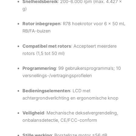
Snelheidsbereik
: 200-6.000 rpm (max. 4.427 ×
g)
Rotor inbegrepen
: R78 hoekrotor voor 6 × 50 mL
RB/FA-buizen
Compatibel met rotors
: Accepteert meerdere
rotors (1,5 tot 50 ml)
Programmering
: 99 gebruikersprogramma’s; 10
versnellings-/vertragingsprofielen
Bedieningselementen
: LCD met
achtergrondverlichting en ergonomische knop
Veiligheid
: Mechanische dekselvergrendeling,
onbalansdetectie, CE/FCC-conform
Stille werking
: Borstelloze motor ≤56 dB