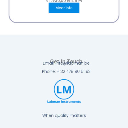
€
1.930,00
excl. BTW
Meer info
Get In Touch
Email: info@labman.be
Phone: + 32 478 90 51 93
When quality matters