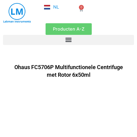
FR
Ga
NL
0
EN
Winkelwagen
naar
de
inhoud
Producten A-Z
Ohaus FC5706P Multifunctionele Centrifuge
met Rotor 6x50ml