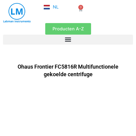
FR
Ga
NL
0
EN
Winkelwagen
naar
de
inhoud
Producten A-Z
Ohaus Frontier FC5816R Multifunctionele
gekoelde centrifuge