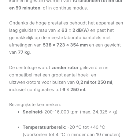
kunnen ingesteld worden van
10 seconden tot 99 uur
en 59 minuten
, of in continue modus.
Ondanks de hoge prestaties behoudt het apparaat een
laag geluidsniveau van ≤
63 ± 2 dB(A)
en past het
gemakkelijk op de meeste laboratoriumtafels met
afmetingen van
538 × 723 × 354 mm
en een gewicht
van
77 kg
.
De centrifuge wordt
zonder rotor
geleverd en is
compatibel met een groot aantal hoek- en
uitzwenkrotors voor buizen van
0,2 ml tot 250 ml
,
inclusief configuraties tot
6 × 250 ml
.
Belangrijkste kenmerken:
Snelheid
: 200-16.000 tpm (max. 24.325 × g)
Temperatuurbereik
: -20 °C tot +40 °C
(voorkoelen tot 4 °C in minder dan 10 minuten)