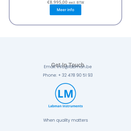
€
8.995,00
excl. BTW
Meer info
Get In Touch
Email: info@labman.be
Phone: + 32 478 90 51 93
When quality matters