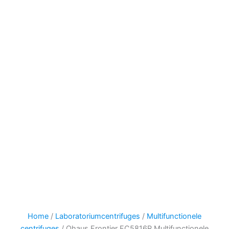
Home
/
Laboratoriumcentrifuges
/
Multifunctionele
centrifuges
/ Ohaus Frontier FC5816R Multifunctionele