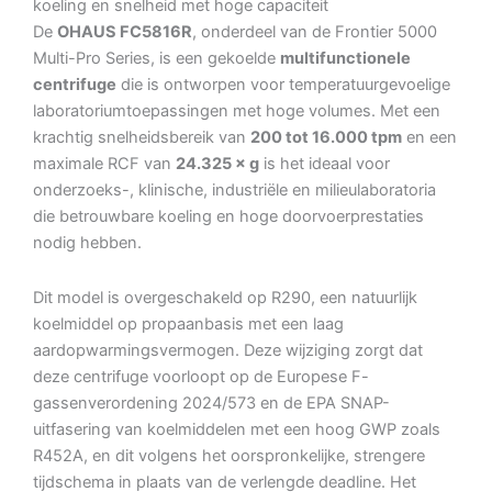
koeling en snelheid met hoge capaciteit
De
OHAUS FC5816R
, onderdeel van de Frontier 5000
Multi-Pro Series, is een gekoelde
multifunctionele
centrifuge
die is ontworpen voor temperatuurgevoelige
laboratoriumtoepassingen met hoge volumes. Met een
krachtig snelheidsbereik van
200 tot 16.000 tpm
en een
maximale RCF van
24.325 × g
is het ideaal voor
onderzoeks-, klinische, industriële en milieulaboratoria
die betrouwbare koeling en hoge doorvoerprestaties
nodig hebben.
Dit model is overgeschakeld op R290, een natuurlijk
koelmiddel op propaanbasis met een laag
aardopwarmingsvermogen. Deze wijziging zorgt dat
deze centrifuge voorloopt op de Europese F-
gassenverordening 2024/573 en de EPA SNAP-
uitfasering van koelmiddelen met een hoog GWP zoals
R452A, en dit volgens het oorspronkelijke, strengere
tijdschema in plaats van de verlengde deadline. Het