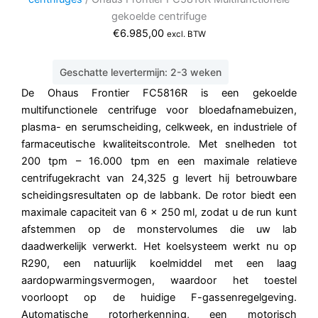
gekoelde centrifuge
€
6.985,00
excl. BTW
Geschatte levertermijn: 2-3 weken
De Ohaus Frontier FC5816R is een gekoelde
multifunctionele centrifuge voor bloedafnamebuizen,
plasma- en serumscheiding, celkweek, en industriele of
farmaceutische kwaliteitscontrole. Met snelheden tot
200 tpm – 16.000 tpm en een maximale relatieve
centrifugekracht van 24,325 g levert hij betrouwbare
scheidingsresultaten op de labbank. De rotor biedt een
maximale capaciteit van 6 x 250 ml, zodat u de run kunt
afstemmen op de monstervolumes die uw lab
daadwerkelijk verwerkt. Het koelsysteem werkt nu op
R290, een natuurlijk koelmiddel met een laag
aardopwarmingsvermogen, waardoor het toestel
voorloopt op de huidige F-gassenregelgeving.
Automatische rotorherkenning, een motorisch