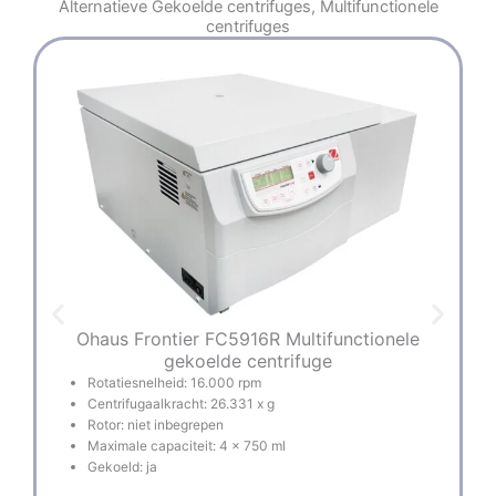
Alternatieve
Gekoelde centrifuges
,
Multifunctionele
centrifuges
Ohaus Frontier FC5916R Multifunctionele
O
gekoelde centrifuge
Rotatiesnelheid: 16.000 rpm
Centrifugaalkracht: 26.331 x g
Rotor: niet inbegrepen
Maximale capaciteit: 4 x 750 ml
Gekoeld: ja