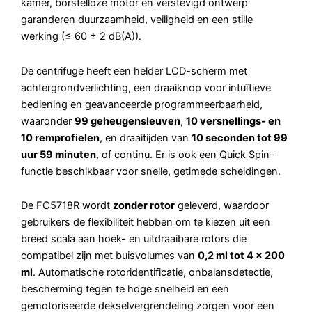
kamer, borstelloze motor en verstevigd ontwerp
garanderen duurzaamheid, veiligheid en een stille
werking (≤ 60 ± 2 dB(A)).
De centrifuge heeft een helder LCD-scherm met
achtergrondverlichting, een draaiknop voor intuïtieve
bediening en geavanceerde programmeerbaarheid,
waaronder
99 geheugensleuven
,
10 versnellings- en
10 remprofielen
, en draaitijden van
10 seconden tot 99
uur 59 minuten
, of continu. Er is ook een Quick Spin-
functie beschikbaar voor snelle, getimede scheidingen.
De FC5718R wordt
zonder rotor
geleverd, waardoor
gebruikers de flexibiliteit hebben om te kiezen uit een
breed scala aan hoek- en uitdraaibare rotors die
compatibel zijn met buisvolumes van
0,2 ml tot 4 × 200
ml
. Automatische rotoridentificatie, onbalansdetectie,
bescherming tegen te hoge snelheid en een
gemotoriseerde dekselvergrendeling zorgen voor een