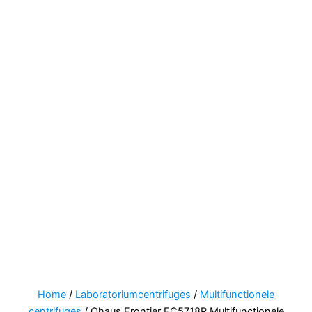
Home
/
Laboratoriumcentrifuges
/
Multifunctionele
centrifuges
/ Ohaus Frontier FC5718R Multifunctionele