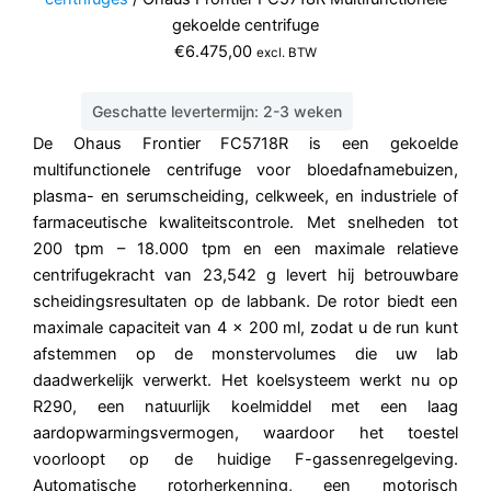
gekoelde centrifuge
€
6.475,00
excl. BTW
Geschatte levertermijn: 2-3 weken
De Ohaus Frontier FC5718R is een gekoelde
multifunctionele centrifuge voor bloedafnamebuizen,
plasma- en serumscheiding, celkweek, en industriele of
farmaceutische kwaliteitscontrole. Met snelheden tot
200 tpm – 18.000 tpm en een maximale relatieve
centrifugekracht van 23,542 g levert hij betrouwbare
scheidingsresultaten op de labbank. De rotor biedt een
maximale capaciteit van 4 x 200 ml, zodat u de run kunt
afstemmen op de monstervolumes die uw lab
daadwerkelijk verwerkt. Het koelsysteem werkt nu op
R290, een natuurlijk koelmiddel met een laag
aardopwarmingsvermogen, waardoor het toestel
voorloopt op de huidige F-gassenregelgeving.
Automatische rotorherkenning, een motorisch