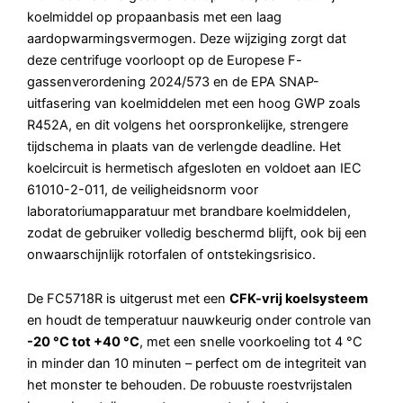
koelmiddel op propaanbasis met een laag
aardopwarmingsvermogen. Deze wijziging zorgt dat
deze centrifuge voorloopt op de Europese F-
gassenverordening 2024/573 en de EPA SNAP-
uitfasering van koelmiddelen met een hoog GWP zoals
R452A, en dit volgens het oorspronkelijke, strengere
tijdschema in plaats van de verlengde deadline. Het
koelcircuit is hermetisch afgesloten en voldoet aan IEC
61010-2-011, de veiligheidsnorm voor
laboratoriumapparatuur met brandbare koelmiddelen,
zodat de gebruiker volledig beschermd blijft, ook bij een
onwaarschijnlijk rotorfalen of ontstekingsrisico.
De FC5718R is uitgerust met een
CFK-vrij koelsysteem
en houdt de temperatuur nauwkeurig onder controle van
-20 °C tot +40 °C
, met een snelle voorkoeling tot 4 °C
in minder dan 10 minuten – perfect om de integriteit van
het monster te behouden. De robuuste roestvrijstalen