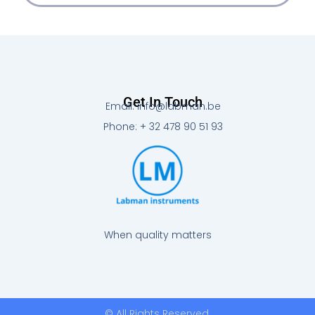
Get In Touch
Email: info@labman.be
Phone: + 32 478 90 51 93
When quality matters
© All Rights Reserved.