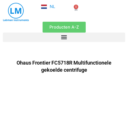
FR
Ga
NL
0
EN
Winkelwagen
naar
de
inhoud
Producten A-Z
Ohaus Frontier FC5718R Multifunctionele
gekoelde centrifuge