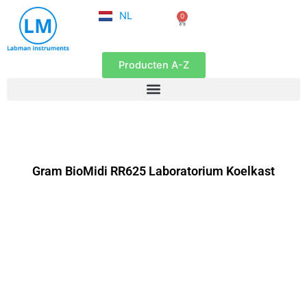
FR
Ga
NL
0
EN
Winkelwagen
naar
de
inhoud
Producten A-Z
Gram BioMidi RR625 Laboratorium Koelkast