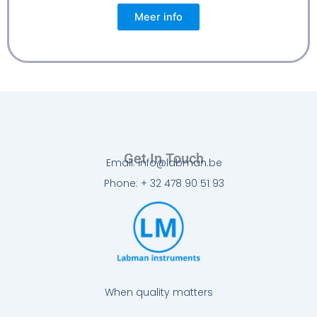
Meer info
Get In Touch
Email: info@labman.be
Phone: + 32 478 90 51 93
When quality matters