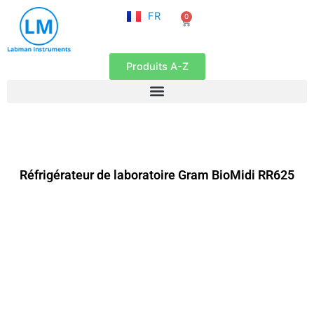
NL
Aller
FR
0
EN
Panier
au
contenu
Produits A-Z
Réfrigérateur de laboratoire Gram BioMidi RR625