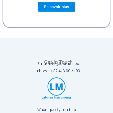
En savoir plus
Get In Touch
Email: info@labman.be
Phone: + 32 478 90 51 93
When quality matters