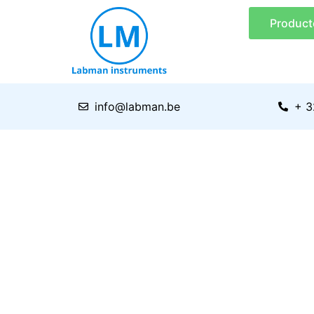
Ga
Product
naar
de
inhoud
info@labman.be
+ 3