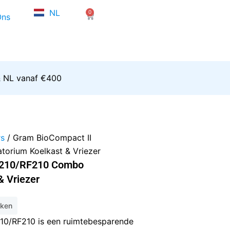
FR
NL
0
EN
Winkelwagen
Ons
& NL vanaf €400
rs
/ Gram BioCompact II
orium Koelkast & Vriezer
R210/RF210 Combo
& Vriezer
eken
10/RF210 is een ruimtebesparende