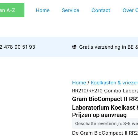
en A-Z
Home
Service
Contact
Over 
2 478 90 51 93
Gratis verzending in BE 
Home
/
Koelkasten & vrieze
RR210/RF210 Combo Laborat
Gram BioCompact II R
Laboratorium Koelkast 
Prijzen op aanvraag
Geschatte levertermijn: 3-5 w
De Gram BioCompact II RR2