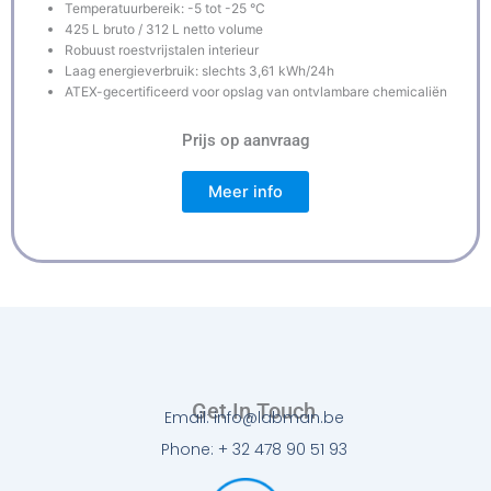
Temperatuurbereik: -5 tot -25 °C
425 L bruto / 312 L netto volume
Robuust roestvrijstalen interieur
Laag energieverbruik: slechts 3,61 kWh/24h
ATEX-gecertificeerd voor opslag van ontvlambare chemicaliën
Prijs op aanvraag
Meer info
Get In Touch
Email: info@labman.be
Phone: + 32 478 90 51 93