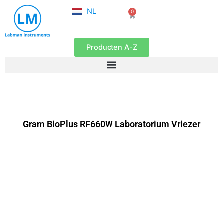
FR
Ga
NL
0
EN
Winkelwagen
naar
de
inhoud
Producten A-Z
Gram BioPlus RF660W Laboratorium Vriezer