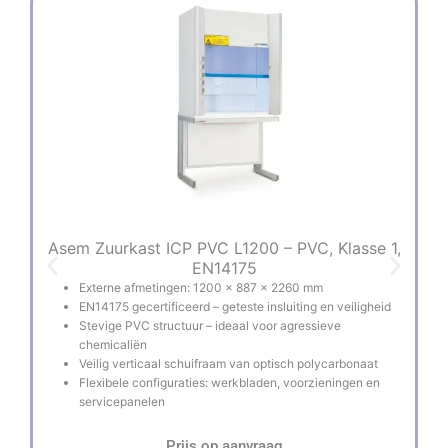
Asem Zuurkast ICP PVC L1200 – PVC, Klasse 1,
A
EN14175
Externe afmetingen: 1200 × 887 × 2260 mm
EN14175 gecertificeerd – geteste insluiting en veiligheid
Stevige PVC structuur – ideaal voor agressieve
chemicaliën
Veilig verticaal schuifraam van optisch polycarbonaat
Flexibele configuraties: werkbladen, voorzieningen en
servicepanelen
Prijs op aanvraag