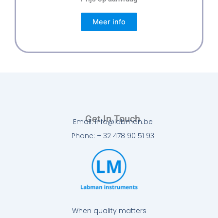
Meer info
Get In Touch
Email: info@labman.be
Phone: + 32 478 90 51 93
When quality matters