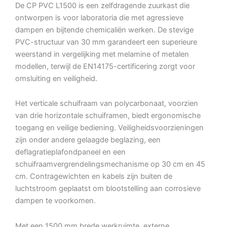
De CP PVC L1500 is een zelfdragende zuurkast die
ontworpen is voor laboratoria die met agressieve
dampen en bijtende chemicaliën werken. De stevige
PVC-structuur van 30 mm garandeert een superieure
weerstand in vergelijking met melamine of metalen
modellen, terwijl de EN14175-certificering zorgt voor
omsluiting en veiligheid.
Het verticale schuifraam van polycarbonaat, voorzien
van drie horizontale schuiframen, biedt ergonomische
toegang en veilige bediening. Veiligheidsvoorzieningen
zijn onder andere gelaagde beglazing, een
deflagratieplafondpaneel en een
schuifraamvergrendelingsmechanisme op 30 cm en 45
cm. Contragewichten en kabels zijn buiten de
luchtstroom geplaatst om blootstelling aan corrosieve
dampen te voorkomen.
Met een 1500 mm brede werkruimte, externe