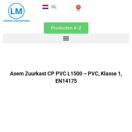
FR
Ga
NL
0
EN
Winkelwagen
naar
de
inhoud
Producten A-Z
Asem Zuurkast CP PVC L1500 – PVC, Klasse 1,
EN14175