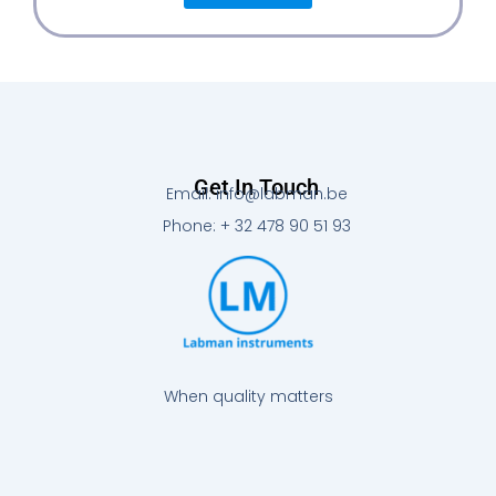
Get In Touch
Email: info@labman.be
Phone: + 32 478 90 51 93
When quality matters