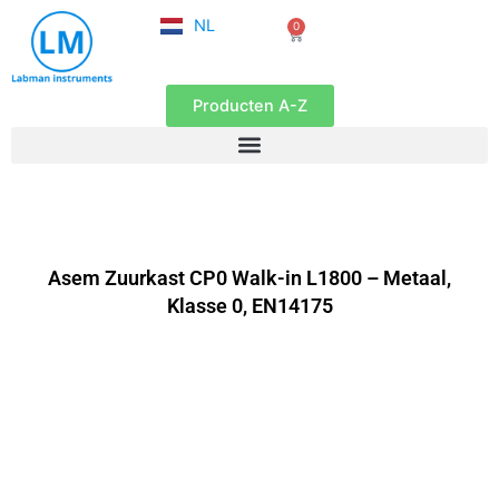
FR
Ga
NL
0
EN
Winkelwagen
naar
de
inhoud
Producten A-Z
Asem Zuurkast CP0 Walk-in L1800 – Metaal,
Klasse 0, EN14175