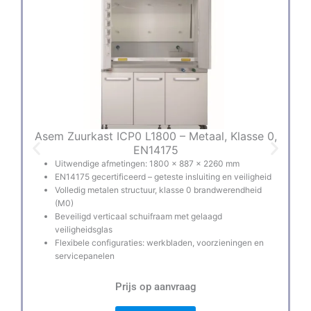
Asem Zuurkast ICP0 L1800 – Metaal, Klasse 0,
A
EN14175
Uitwendige afmetingen: 1800 × 887 × 2260 mm
EN14175 gecertificeerd – geteste insluiting en veiligheid
Volledig metalen structuur, klasse 0 brandwerendheid
(M0)
Beveiligd verticaal schuifraam met gelaagd
veiligheidsglas
Flexibele configuraties: werkbladen, voorzieningen en
servicepanelen
Prijs op aanvraag