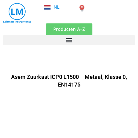
FR
Ga
NL
0
EN
Winkelwagen
naar
de
inhoud
Producten A-Z
Asem Zuurkast ICP0 L1500 – Metaal, Klasse 0,
EN14175