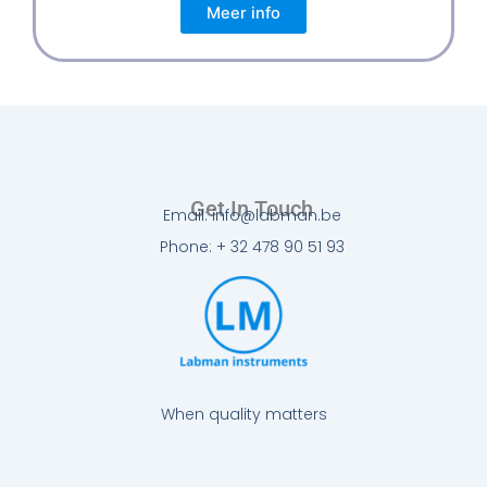
Meer info
Get In Touch
Email: info@labman.be
Phone: + 32 478 90 51 93
When quality matters