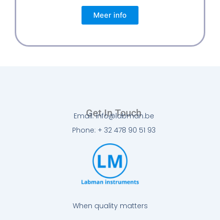
Meer info
Get In Touch
Email: info@labman.be
Phone: + 32 478 90 51 93
When quality matters