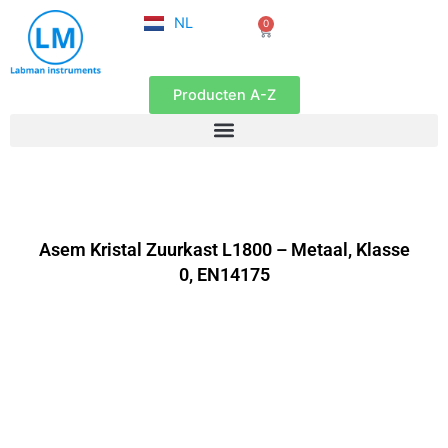
FR
Ga
NL
0
EN
Winkelwagen
naar
de
inhoud
Producten A-Z
Asem Kristal Zuurkast L1800 – Metaal, Klasse
0, EN14175