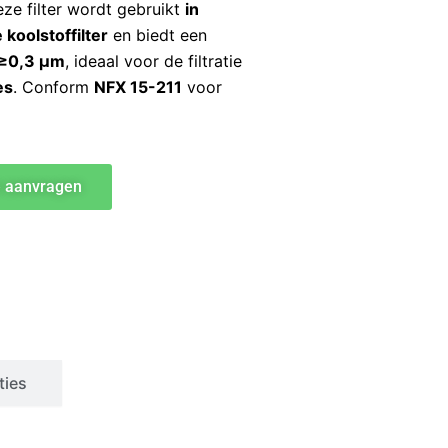
eze filter wordt gebruikt
in
koolstoffilter
en biedt een
 ≥0,3 μm
, ideaal voor de filtratie
es
. Conform
NFX 15-211
voor
e aanvragen
ties