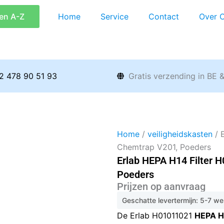
en A-Z
Home
Service
Contact
Over 
2 478 90 51 93
Gratis verzending in BE 
Home
/
veiligheidskasten
/ 
Chemtrap V201, Poeders
Erlab HEPA H14 Filter 
Poeders
Prijzen op aanvraag
Geschatte levertermijn: 5-7 w
De Erlab H01011021
HEPA H1