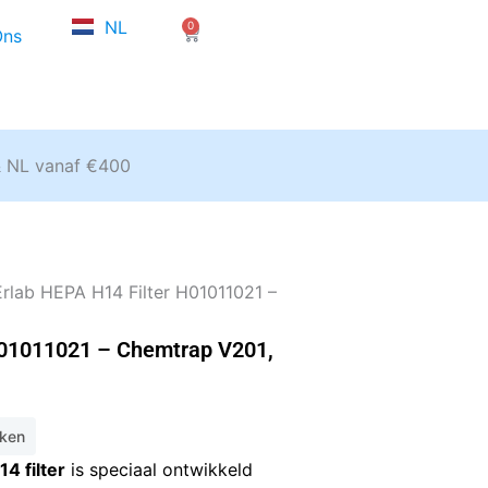
FR
NL
0
EN
Winkelwagen
Ons
& NL vanaf €400
Erlab HEPA H14 Filter H01011021 –
H01011021 – Chemtrap V201,
eken
4 filter
is speciaal ontwikkeld