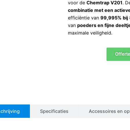
voor de
Chemtrap V201
. D
combinatie met een actieve 
efficiëntie van
99,995% bij
van
poeders en fijne deeltj
maximale veiligheid.
Offert
chrijving
Specificaties
Accessoires en op