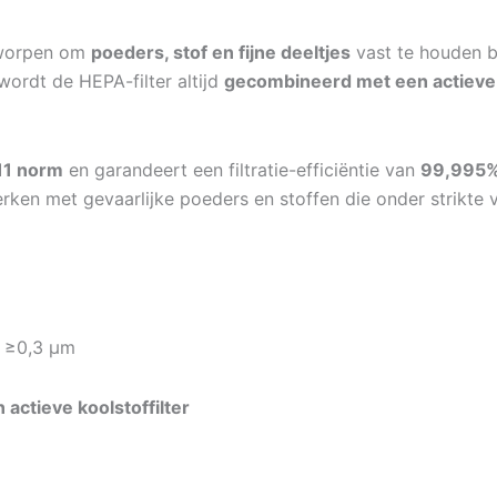
worpen om
poeders, stof en fijne deeltjes
vast te houden 
wordt de HEPA-filter altijd
gecombineerd met een actieve k
11 norm
en garandeert een filtratie-efficiëntie van
99,995% 
erken met gevaarlijke poeders en stoffen die onder strikt
j ≥0,3 μm
 actieve koolstoffilter