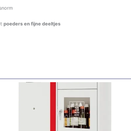
dsnorm
et
poeders en fijne deeltjes