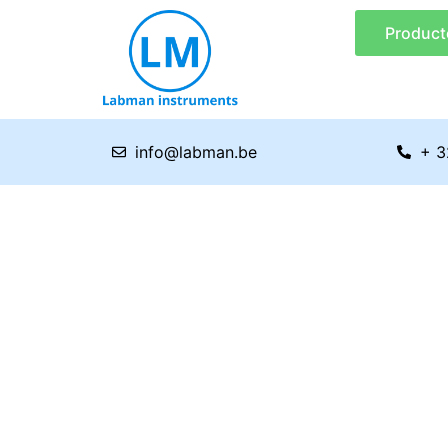
Ga
Product
naar
de
inhoud
info@labman.be
+ 3