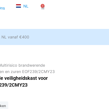
FR
NL
0
EN
Winkelwagen
Ons
& NL vanaf €400
Multirisico brandwerende
enten en zuren EOF239/2CMY23
e veiligheidskast voor
OF239/2CMY23
eken