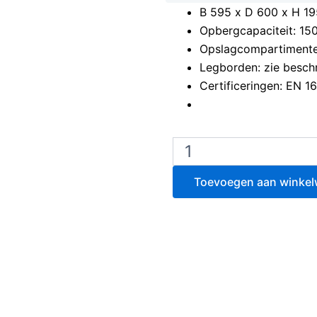
B 595 x D 600 x H 1
Opbergcapaciteit: 15
Opslagcompartimenten
Legborden: zie beschr
Certificeringen: EN 1
Multirisico
brandwerende
veiligheidskast
Toevoegen aan winke
voor
solventen
en
zuren
EOF239/2CMY23
aantal