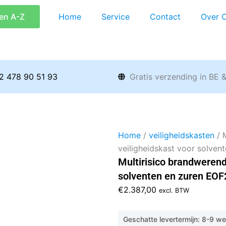
en A-Z
Home
Service
Contact
Over 
2 478 90 51 93
Gratis verzending in BE 
Home
/
veiligheidskasten
/ 
veiligheidskast voor solv
Multirisico brandwerend
solventen en zuren E
€
2.387,00
excl. BTW
Geschatte levertermijn: 8-9 w