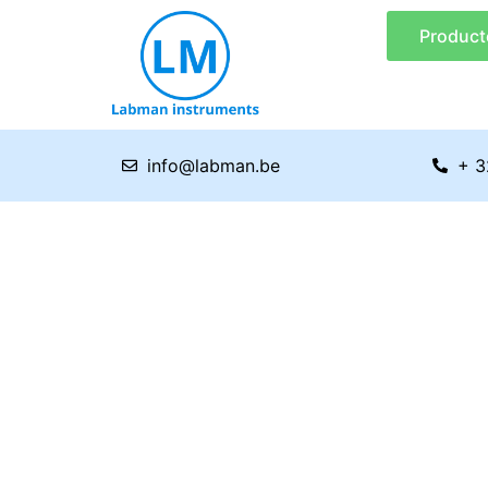
Ga
Product
naar
de
inhoud
info@labman.be
+ 3