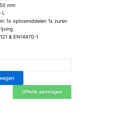
950 mm
0 L
: 1x oplosmiddelen 1x zuren
ijving
6121 & EN14470-1
lwagen
Offerte aanvragen