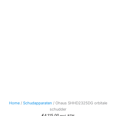
Home
/
Schudapparaten
/ Ohaus SHHD2325DG orbitale
schudder
€
4.115,00
excl. BTW