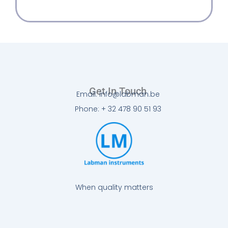
Get In Touch
Email: info@labman.be
Phone: + 32 478 90 51 93
When quality matters