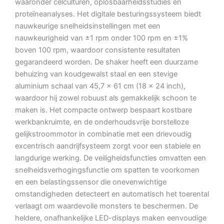
waaronder celculturen, oplosbaarheidsstudies en
proteïneanalyses.
Het digitale besturingssysteem biedt
nauwkeurige snelheidsinstellingen met een
nauwkeurigheid van ±1 rpm onder 100 rpm en ±1%
boven 100 rpm, waardoor consistente resultaten
gegarandeerd worden.
De shaker heeft een duurzame
behuizing van koudgewalst staal en een stevige
aluminium schaal van 45,7 x 61 cm (18 x 24 inch),
waardoor hij zowel robuust als gemakkelijk schoon te
maken is.
Het compacte ontwerp bespaart kostbare
werkbankruimte, en de onderhoudsvrije borstelloze
gelijkstroommotor in combinatie met een drievoudig
excentrisch aandrijfsysteem zorgt voor een stabiele en
langdurige werking.
De veiligheidsfuncties omvatten een
snelheidsverhogingsfunctie om spatten te voorkomen
en een belastingssensor die onevenwichtige
omstandigheden detecteert en automatisch het toerental
verlaagt om waardevolle monsters te beschermen.
De
heldere, onafhankelijke LED-displays maken eenvoudige