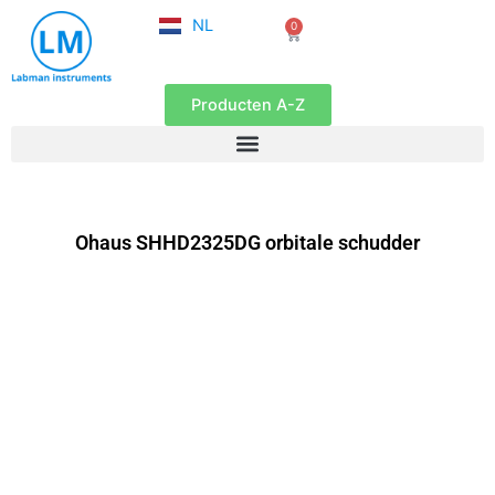
FR
Ga
NL
0
EN
Winkelwagen
naar
de
inhoud
Producten A-Z
Ohaus SHHD2325DG orbitale schudder