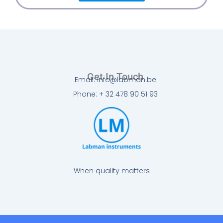
Get In Touch
Email: info@labman.be
Phone: + 32 478 90 51 93
When quality matters