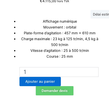
€
4.115,00
hors TVA
Délai est
Affichage numérique
Mouvement : orbital
Plate-forme d’agitation : 457 mm × 610 mm
Charge maximale : 23 kg à 125 tr/min, 4,5 kg à
500 tr/min
Vitesse d’agitation : 25 à 500 tr/min
Course : 25 mm
quantité
de
Agitateur
Ajouter au panier
orbital
Ohaus
Demander devis
SHHD2325DG