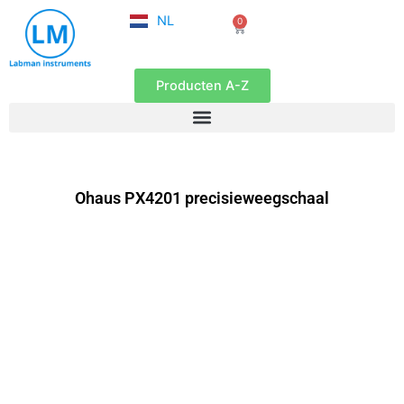
FR
Ga
NL
0
EN
Winkelwagen
naar
de
inhoud
Producten A-Z
Ohaus PX4201 precisieweegschaal