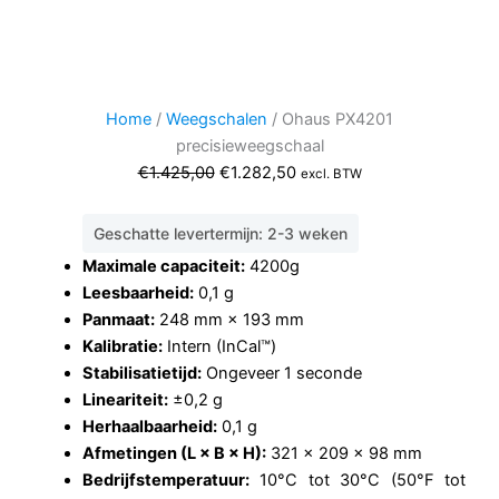
Home
/
Weegschalen
/ Ohaus PX4201
precisieweegschaal
Oorspronkelijke
Huidige
€
1.425,00
€
1.282,50
excl. BTW
prijs
prijs
was:
is:
Geschatte levertermijn: 2-3 weken
€1.425,00.
€1.282,50.
Maximale capaciteit:
4200
g
Leesbaarheid:
0,1 g
Panmaat:
248 mm × 193 mm
Kalibratie:
Intern (InCal™)
Stabilisatietijd:
Ongeveer 1 seconde
Lineariteit:
±0,2 g
Herhaalbaarheid:
0,1 g
Afmetingen (L × B × H):
321 × 209 × 98 mm
Bedrijfstemperatuur:
10°C tot 30°C (50°F tot