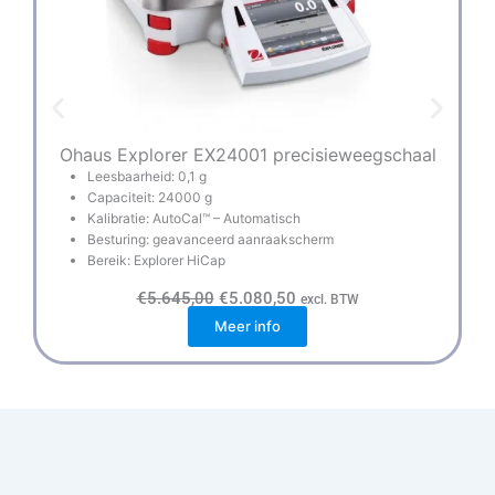
Ohaus Explorer EX24001 precisieweegschaal
Leesbaarheid: 0,1 g
Capaciteit: 24000 g
Kalibratie: AutoCal™ – Automatisch
Besturing: geavanceerd aanraakscherm
Bereik: Explorer HiCap
O
H
€
5.645,00
€
5.080,50
excl. BTW
o
u
Meer info
r
i
s
d
p
i
r
g
o
e
n
p
k
r
e
i
l
j
i
s
j
i