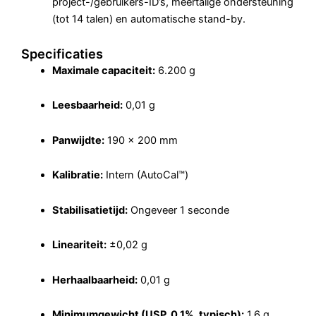
project-/gebruikers-ID’s, meertalige ondersteuning
(tot 14 talen) en automatische stand-by.
Specificaties
Maximale capaciteit:
6
.200 g
Leesbaarheid:
0,01 g
Panwijdte:
190 × 200 mm
Kalibratie:
Intern (AutoCal™)
Stabilisatietijd:
Ongeveer 1 seconde
Lineariteit:
±0,02 g
Herhaalbaarheid:
0,01 g
Minimumgewicht (USP, 0,1%, typisch):
1.6 g