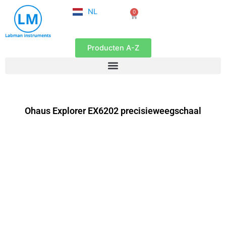
FR
Ga
NL
0
EN
Winkelwagen
naar
de
inhoud
Producten A-Z
Ohaus Explorer EX6202 precisieweegschaal