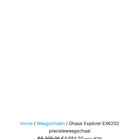
Home
/
Weegschalen
/ Ohaus Explorer EX6202
precisieweegschaal
Oorspronkelijke
Huidige
€
5.205,00
€
4.684,50
excl. BTW