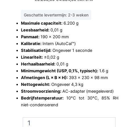
prijs
prijs
was:
is:
Geschatte levertermijn: 2-3 weken
€5.205,00.
€4.684,50.
Maximale capaciteit:
6
.200 g
Leesbaarheid:
0,01 g
Panmaat:
190 × 200 mm
Kalibratie:
Intern (AutoCal™)
Stabilisatietijd:
Ongeveer 1 seconde
Lineariteit:
±0,02 g
Herhaalbaarheid:
0,01 g
Minimumgewicht (USP, 0,1%, typisch):
1.6 g
Afmetingen (L × B × H):
393 × 230 × 98 mm
Nettogewicht:
Ongeveer 4,3 kg
Stroomvoorziening:
AC-adapter (meegeleverd)
Bedrijfstemperatuur:
10°C tot 30°C, 85% RH
niet-condenserend
Ohaus
Explorer