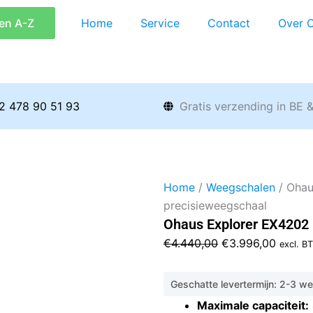
en A-Z
Home
Service
Contact
Over 
2 478 90 51 93
Gratis verzending in BE 
Home
/
Weegschalen
/ Ohau
precisieweegschaal
Ohaus Explorer EX4202 
Oorspronkelijke
Huidig
€
4.440,00
€
3.996,00
excl. B
prijs
prijs
was:
is:
Geschatte levertermijn: 2-3 w
€4.440,00.
€3.996
Maximale capaciteit: