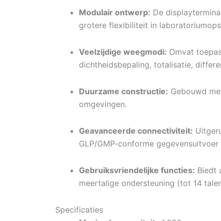
Modulair ontwerp:
De displaytermina
grotere flexibiliteit in laboratoriumo
Veelzijdige weegmodi:
Omvat toepass
dichtheidsbepaling, totalisatie, differ
Duurzame constructie:
Gebouwd met e
omgevingen.
Geavanceerde connectiviteit:
Uitger
GLP/GMP-conforme gegevensuitvoer met
Gebruiksvriendelijke functies:
Biedt 
meertalige ondersteuning (tot 14 tale
Specificaties