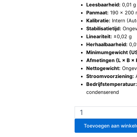
Leesbaarheid:
0,01 g
Panmaat:
190 × 200
Kalibratie:
Intern (Au
Stabilisatietijd:
Ongev
Lineariteit:
±0,02 g
Herhaalbaarheid:
0,0
Minimumgewicht (USP
Afmetingen (L × B × 
Nettogewicht:
Ongev
Stroomvoorziening:
Bedrijfstemperatuur:
condenserend
Ohaus
Explorer
EX4202
Toevoegen aan winke
precisieweegschaal
aantal