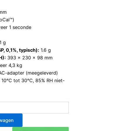
 mm
toCal™)
eer 1 seconde
1 g
, 0,1%, typisch):
1.6 g
H):
393 × 230 × 98 mm
eer 4,3 kg
AC-adapter (meegeleverd)
10°C tot 30°C, 85% RH niet-
lwagen