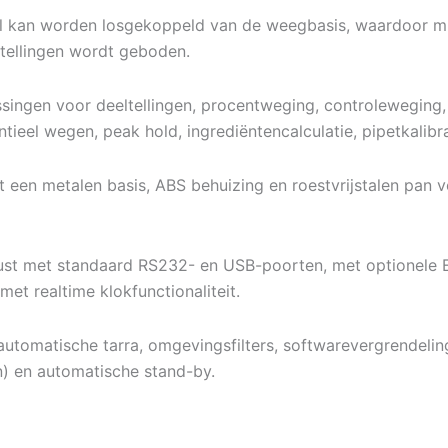
l kan worden losgekoppeld van de weegbasis, waardoor min
pstellingen wordt geboden.
ingen voor deeltellingen, procentweging, controleweging,
entieel wegen, peak hold, ingrediëntencalculatie, pipetkalib
en metalen basis, ABS behuizing en roestvrijstalen pan vo
ust met standaard RS232- en USB-poorten, met optionele E
 realtime klokfunctionaliteit.
automatische tarra, omgevingsfilters, softwarevergrendelin
n) en automatische stand-by.