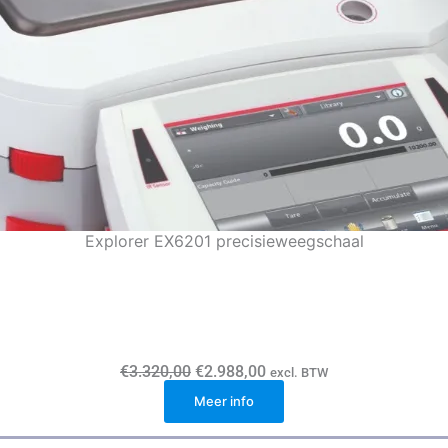
Explorer EX6201 precisieweegschaal
O
H
€
3.320,00
€
2.988,00
excl. BTW
o
u
r
Meer info
i
s
d
p
i