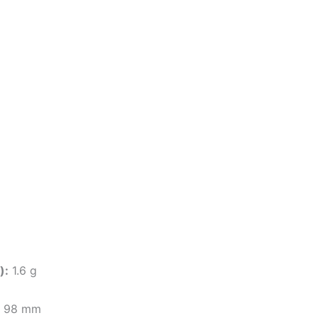
):
1.6 g
× 98 mm