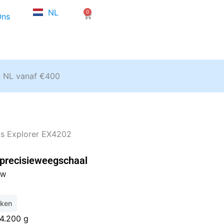
FR
NL
0
EN
Winkelwagen
Ons
& NL vanaf €400
s Explorer EX4202
precisieweegschaal
e
TW
eken
,00.
4
.200 g