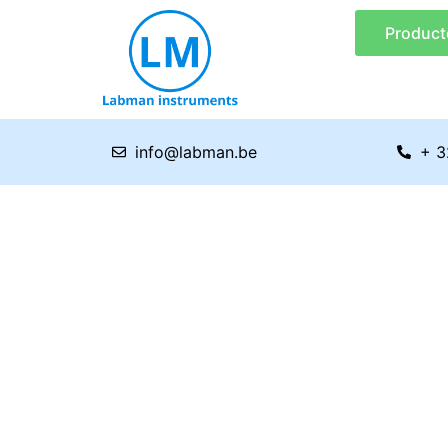
Ga
Product
naar
de
inhoud
info@labman.be
+ 3