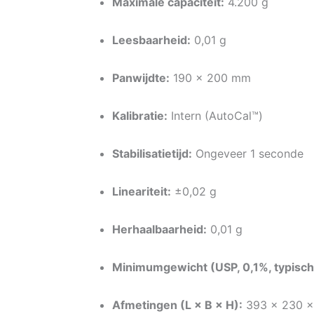
Maximale capaciteit:
4
.200 g
Leesbaarheid:
0,01 g
Panwijdte:
190 × 200 mm
Kalibratie:
Intern (AutoCal™)
Stabilisatietijd:
Ongeveer 1 seconde
Lineariteit:
±0,02 g
Herhaalbaarheid:
0,01 g
Minimumgewicht (USP, 0,1%, typisch
Afmetingen (L × B × H):
393 × 230 